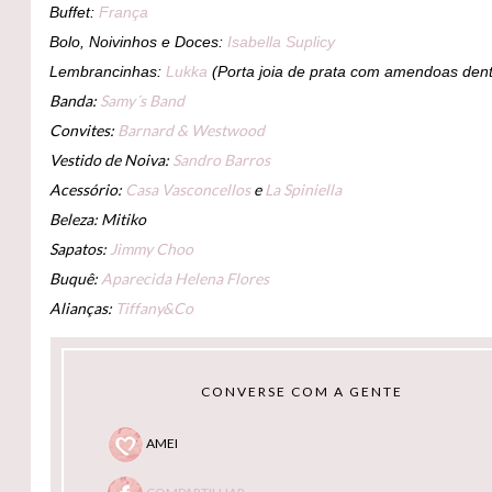
Buffet:
França
Bolo, Noivinhos e Doces:
Isabella Suplicy
Lembrancinhas:
Lukka
(Porta joia de prata com amendoas dent
Banda:
Samy´s Band
Convites:
Barnard & Westwood
Vestido de Noiva:
Sandro Barros
Acessório:
Casa Vasconcellos
e
La Spiniella
Beleza: Mitiko
Sapatos:
Jimmy Choo
Buquê:
Aparecida Helena Flores
Alianças:
Tiffany&Co
CONVERSE COM A GENTE
AMEI