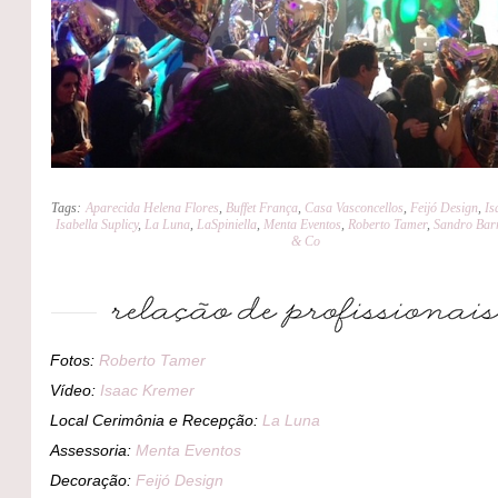
Tags:
Aparecida Helena Flores
,
Buffet França
,
Casa Vasconcellos
,
Feijó Design
,
Is
Isabella Suplicy
,
La Luna
,
LaSpiniella
,
Menta Eventos
,
Roberto Tamer
,
Sandro Bar
& Co
Fotos:
Roberto Tamer
Vídeo:
Isaac Kremer
Local Cerimônia e Recepção:
La Luna
Assessoria:
Menta Eventos
Decoração:
Feijó Design