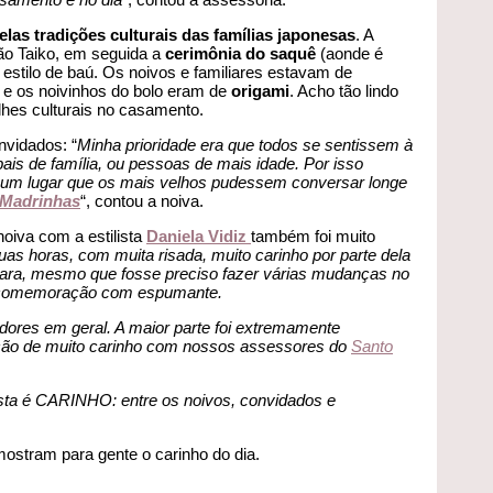
las tradições culturais das famílias japonesas
. A
ção Taiko, em seguida a
cerimônia do saquê
(aonde é
 estilo de baú. Os noivos e familiares estavam de
e os noivinhos do bolo eram de
origami
. Acho tão lindo
lhes culturais no casamento.
vidados: “
Minha prioridade era que todos se sentissem à
ais de família, ou pessoas de mais idade. Por isso
um lugar que os mais velhos pudessem conversar longe
Madrinhas
“, contou a noiva.
oiva com a estilista
Daniela Vidiz
também foi muito
uas horas, com muita risada, muito carinho por parte dela
cara, mesmo que fosse preciso fazer várias mudanças no
ve comemoração com espumante.
ores em geral. A maior parte foi extremamente
lação de muito carinho com nossos assessores do
Santo
sta é CARINHO: entre os noivos, convidados e
ostram para gente o carinho do dia.