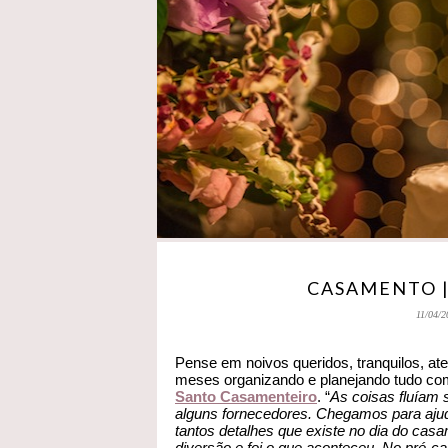
CASAMENTO |
11/04/2
Pense em noivos queridos, tranquilos, at
meses organizando e planejando tudo com
Santo Casamenteiro
. “
As coisas fluíam
alguns fornecedores. Chegamos para ajuda
tantos detalhes que existe no dia do cas
diversão e foi o que aconteceu. No pré-c