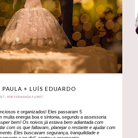
 PAULA + LUÍS EDUARDO
POR FERNANDA FLORET
017 -
enciosos e organizados! Eles passaram 5
 muita energia boa e sintonia, segundo a assessoria
 super bem! Os noivos já estava bem adiantada com
r com os que faltavam, planejar o restante e ajudar com
amento. Eles buscavam segurança, tranquilidade e
asamento e no dia
“, contou a assessoria.