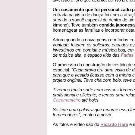
Um
casamento que foi personalizado pe
entrada na pista de dança foi com a atra
servido o saquê especial de dentro de um
kimono). Teve também
comida japonesa
homenagear as famílias e incorporar deta
Adoro quando a noiva pensa em todos con
vontade, fossem os solteiros, casados e p
investimos em comida e música boa, em 
de música alta, e espaço kids das
Fadas 
O processo da construção do vestido de n
especial. “
Cada prova era uma visita de d
para que o vestido ficasse com a minha 
projeto original. Teve chá com bolo, te
Tivemos muita sorte com nossos forneced
profissional e eficiente, e temos uma re
Casamenteiro
até hoje!
Se teve uma palavra que resume essa fe
fornecedores”,
contou a noiva.
As fotos e vídeo são do
Ricardo Hara
e m