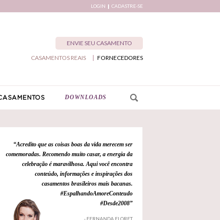
LOGIN
CADASTRE-SE
ENVIE SEU CASAMENTO
CASAMENTOS REAIS
FORNECEDORES
DOWNLOADS
CASAMENTOS
“Acredito que as coisas boas da vida merecem ser
comemoradas. Recomendo muito casar, a energia da
celebração é maravilhosa. Aqui você encontra
conteúdo, informações e inspirações dos
casamentos brasileiros mais bacanas.
#EspalhandoAmoreConteudo
#Desde2008”
- FERNANDA FLORET