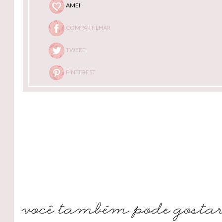
AMEI
COMPARTILHAR
TWEET
PINTEREST