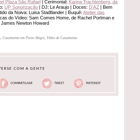
el Plaza São Rafael
| Cerimonial:
Karina Trachtenberg, da
o:
UP Sonorização
| DJ: Le Araujo | Doces:
D’AZ
| Bem
tido da Noiva: Luisa Stadtlander | Buquê:
Atelier das
cas do Vídeo: Sam Comes Home, de Rachel Portman e
de James Newton Howard
s
,
Casamento em Porto Alegre
,
Vídeo de Casamento
ERSE COM A GENTE
COMPARTILHAR
TWEET
PINTEREST