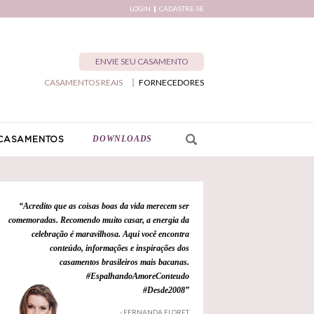
LOGIN
CADASTRE-SE
ENVIE SEU CASAMENTO
CASAMENTOS REAIS
FORNECEDORES
DOWNLOADS
CASAMENTOS
“Acredito que as coisas boas da vida merecem ser
comemoradas. Recomendo muito casar, a energia da
celebração é maravilhosa. Aqui você encontra
conteúdo, informações e inspirações dos
casamentos brasileiros mais bacanas.
#EspalhandoAmoreConteudo
#Desde2008”
- FERNANDA FLORET