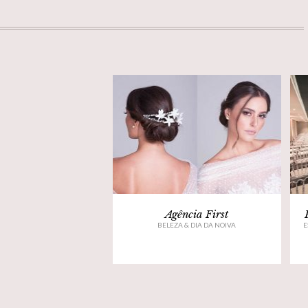
Agência First
BELEZA & DIA DA NOIVA
E