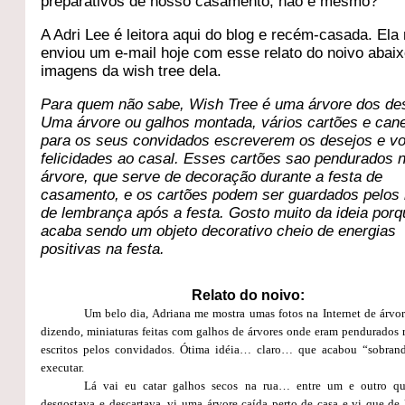
preparativos de nosso casamento, não é mesmo?
A Adri Lee é leitora aqui do blog e recém-casada. Ela
enviou um e-mail hoje com esse relato do noivo abaix
imagens da wish tree dela.
Para quem não sabe, Wish Tree é uma árvore dos de
Uma árvore ou galhos montada, vários cartões e can
para os seus convidados escreverem os desejos e vo
felicidades ao casal. Esses cartões sao pendurados 
árvore, que serve de decoração durante a festa de
casamento, e os cartões podem ser guardados pelos
de lembrança após a festa. Gosto muito da ideia por
acaba sendo um objeto decorativo cheio de energias
positivas na festa.
Relato do noivo:
Um belo dia, Adriana me mostra umas fotos na Internet de árvor
dizendo, miniaturas feitas com galhos de árvores onde eram pendurados 
escritos pelos convidados. Ótima idéia… claro… que acabou “sobran
executar.
Lá vai eu catar galhos secos na rua… entre um e outro qu
desgostava e descartava, vi uma árvore caída perto de casa e vi que de 