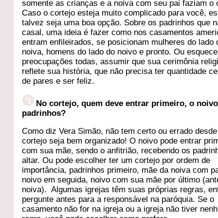
somente as crianças e a noiva com seu pai faziam o c
Caso o cortejo esteja muito complicado para você, es
talvez seja uma boa opção. Sobre os padrinhos que 
casal, uma ideia é fazer como nos casamentos ameri
entram enfileirados, se posicionam mulheres do lado 
noiva, homens do lado do noivo e pronto. Ou esquece
preocupações todas, assumir que sua cerimônia relig
reflete sua história, que não precisa ter quantidade ce
de pares e ser feliz.
No cortejo, quem deve entrar primeiro, o noiv
padrinhos?
Como diz Vera Simão, não tem certo ou errado desde
cortejo seja bem organizado! O noivo pode entrar pri
com sua mãe, sendo o anfitrião, recebendo os padrin
altar. Ou pode escolher ter um cortejo por ordem de
importância, padrinhos primeiro, mãe da noiva com pa
noivo em seguida, noivo com sua mãe por último (ant
noiva). Algumas igrejas têm suas próprias regras, en
pergunte antes para a responsável na paróquia. Se o
casamento não for na igreja ou a igreja não tiver ne