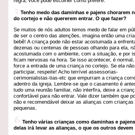
regra, você pode escolher como prefere.
Tenho medo das daminhas e pajens chorarem n
do cortejo e não quererem entrar. O que fazer?
Se muitos de nós adultos temos medo de falar em púb
de ser o centro das atenções, imagina então uma cri
bebê! A criança pode não estar acostumada a enfrent
dezenas ou centenas de pessoas olhando para ela, n
acostumada com o ambiente, com a situação, e por i
ficam nervosas na hora. Se isso acontecer, é normal,
force a entrada de uma criança no cortejo. Se ela não
participar, respeite! Acho terrível assessorias-
cerimonialistas-tias-etc que empurram a criança corr
adentro da igreja. Lembre-se que o casamento é ante
tudo uma reunião familiar, não interfira, deixe a crian
confortável para não entrar. Vale dizer também que po
não e recomendável deixar as alianças com crianças
pequenas.
Tenho várias crianças como daminhas e pajen
delas irá levar as alianças, o que os outros devem