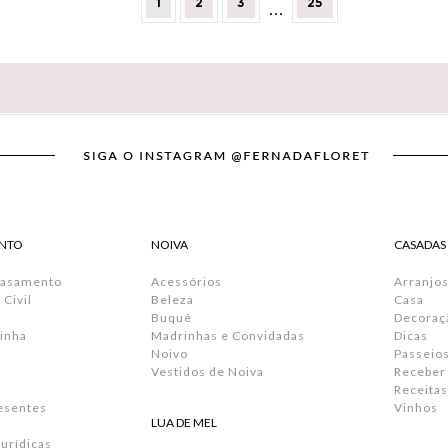
1
2
3
25
…
NTO
NOIVA
CASADAS
Casamento
Acessórios
Arranjos
Civil
Beleza
Casa
Buquê
Decoraç
inha
Madrinhas e Convidadas
Dicas
Noivo
Passeio
Vestidos de Noiva
Receber
Receitas
resentes
Vinhos
LUA DE MEL
urídicas