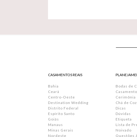
CASAMENTOS REAIS
PLANEJAME
Bahia
Bodas de 
Ceará
Casamento 
Centro-Oeste
Cerimônia
Destination Wedding
Chá de Coz
Distrito Federal
Dicas
Espírito Santo
Dúvidas
Goiás
Etiqueta
Manaus
Lista de P
Minas Gerais
Noivado
Nordeste
Questões J