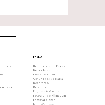
FESTAS
 Florais
Bem Casados e Doces
Bolo e Noivinhos
ão
Comes e Bebes
Convites e Papelaria
s
Decoração
 em casa
Detalhes
Faça Você Mesma
Fotografia e Filmagem
Lembrancinhas
Mini-Wedding