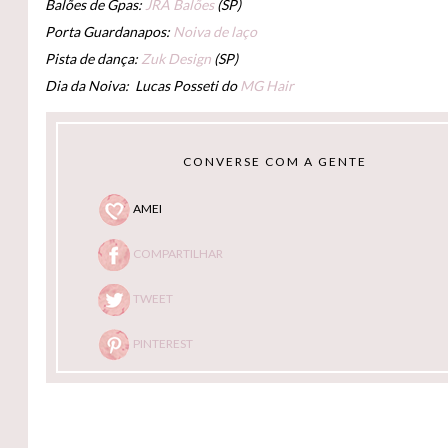
Balões de Gpas:
JRA Balões
(SP)
Porta Guardanapos:
Noiva de laço
Pista de dança:
Zuk Design
(SP)
Dia da Noiva: Lucas Posseti do
MG Hair
CONVERSE COM A GENTE
AMEI
COMPARTILHAR
TWEET
PINTEREST