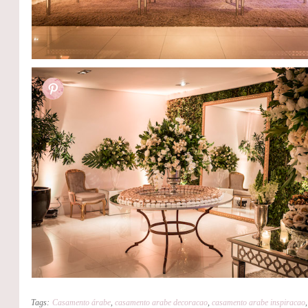
Tags:
Casamento árabe
,
casamento arabe decoracao
,
casamento arabe inspiracao