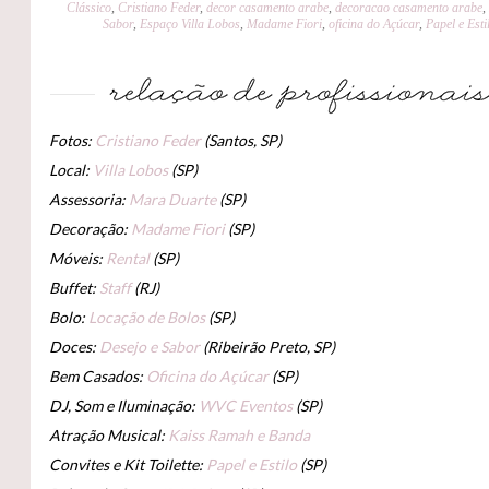
Clássico
,
Cristiano Feder
,
decor casamento arabe
,
decoracao casamento arabe
,
Sabor
,
Espaço Villa Lobos
,
Madame Fiori
,
oficina do Açúcar
,
Papel e Esti
Fotos:
Cristiano Feder
(Santos, SP)
Local:
Villa Lobos
(SP)
Assessoria:
Mara Duarte
(SP)
Decoração:
Madame Fiori
(SP)
Móveis:
Rental
(SP)
Buffet:
Staff
(RJ)
Bolo:
Locação de Bolos
(SP)
Doces:
Desejo e Sabor
(Ribeirão Preto, SP)
Bem Casados:
Oficina do Açúcar
(SP)
DJ, Som e Iluminação:
WVC Eventos
(SP)
Atração Musical:
Kaiss Ramah e Banda
Convites e Kit Toilette:
Papel e Estilo
(SP)