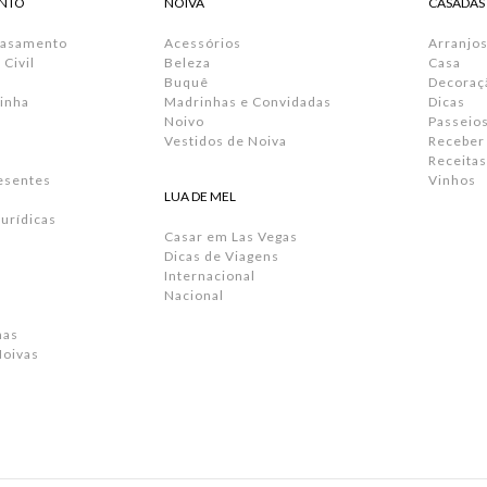
NTO
NOIVA
CASADAS
Casamento
Acessórios
Arranjos
Civil
Beleza
Casa
Buquê
Decoraç
inha
Madrinhas e Convidadas
Dicas
Noivo
Passeio
Vestidos de Noiva
Receber
Receitas
resentes
Vinhos
LUA DE MEL
urídicas
Casar em Las Vegas
Dicas de Viagens
Internacional
Nacional
has
Noivas