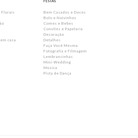
FESTAS
 Florais
Bem Casados e Doces
Bolo e Noivinhos
ão
Comes e Bebes
Convites e Papelaria
s
Decoração
 em casa
Detalhes
Faça Você Mesma
Fotografia e Filmagem
Lembrancinhas
Mini-Wedding
Música
Pista de Dança