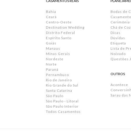
CASAMENTOS REAIS
PLANEJAME
Bahia
Bodas de 
Ceará
Casamento 
Centro-Oeste
Cerimônia
Destination Wedding
Chá de Coz
Distrito Federal
Dicas
Espírito Santo
Dúvidas
Goiás
Etiqueta
Manaus
Lista de P
Minas Gerais
Noivado
Nordeste
Questões J
Norte
Paraná
OUTROS
Pernambuco
Rio de Janeiro
Acontece
Rio Grande do Sul
Conversin
Santa Catarina
Sarau das 
São Paulo
São Paulo - Litoral
São Paulo Interior
Todos Casamentos