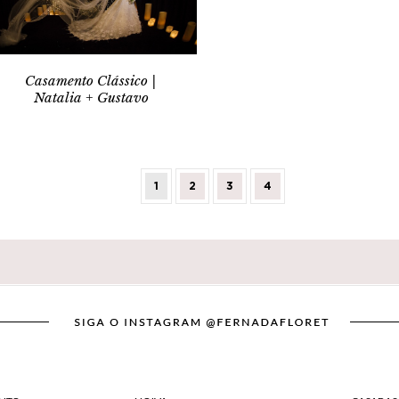
Casamento Clássico |
Natalia + Gustavo
1
2
3
4