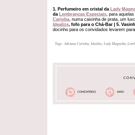
1. Perfumeiro em cristal da
Lady Magno
da
Lembranças Especiais
, para aquela
Carioba
, numa caixinha de prata, um luxo
Idealize
, fofo para o Chá-Bar | 5. Vasi
docinho para os convidados levarem para
Tags:
Adriana Carioba
,
Idealize
,
Lady Magnolia
,
Lemb
CONV
COMENTÁRIO
AMEI