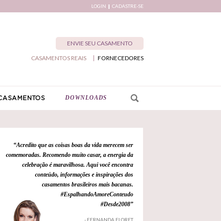
LOGIN
CADASTRE-SE
ENVIE SEU CASAMENTO
CASAMENTOS REAIS
FORNECEDORES
DOWNLOADS
CASAMENTOS
“Acredito que as coisas boas da vida merecem ser
comemoradas. Recomendo muito casar, a energia da
celebração é maravilhosa. Aqui você encontra
conteúdo, informações e inspirações dos
casamentos brasileiros mais bacanas.
#EspalhandoAmoreConteudo
#Desde2008”
- FERNANDA FLORET