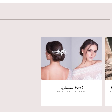
Agência First
BELEZA & DIA DA NOIVA
E