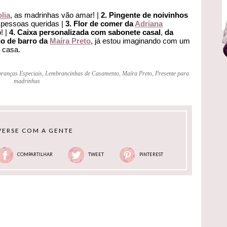
lia
, as madrinhas vão amar! |
2.
Pingente de noivinhos
s pessoas queridas |
3. Flor de comer da
Adriana
! |
4. Caixa personalizada com sabonete casal
,
da
nho de barro da
Maíra Preto
, já estou imaginando com um
 casa.
ranças Especiais
,
Lembrancinhas de Casamento
,
Maíra Preto
,
Presente para
madrinhas
ERSE COM A GENTE
COMPARTILHAR
TWEET
PINTEREST