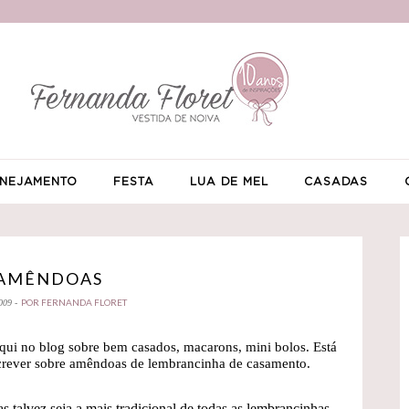
NEJAMENTO
FESTA
LUA DE MEL
CASADAS
AMÊNDOAS
POR FERNANDA FLORET
009 -
aqui no blog sobre bem casados, macarons, mini bolos. Está
screver sobre amêndoas de lembrancinha de casamento.
talvez seja a mais tradicional de todas as lembrancinhas.