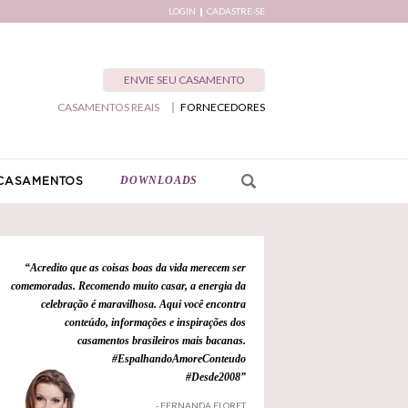
LOGIN
CADASTRE-SE
ENVIE SEU CASAMENTO
CASAMENTOS REAIS
FORNECEDORES
DOWNLOADS
CASAMENTOS
“Acredito que as coisas boas da vida merecem ser
comemoradas. Recomendo muito casar, a energia da
celebração é maravilhosa. Aqui você encontra
conteúdo, informações e inspirações dos
casamentos brasileiros mais bacanas.
#EspalhandoAmoreConteudo
#Desde2008”
- FERNANDA FLORET