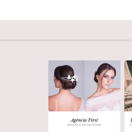
Agência First
BELEZA & DIA DA NOIVA
E