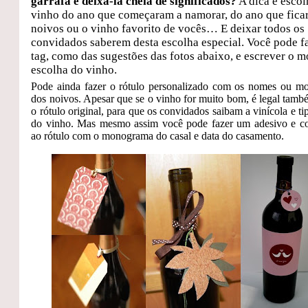
garrafa e deixá-la cheia de significados?
A dica é esco
vinho do ano que começaram a namorar, do ano que fic
noivos ou o vinho favorito de vocês… E deixar todos os
convidados saberem desta escolha especial. Você pode f
tag, como das sugestões das fotos abaixo, e escrever o m
escolha do vinho.
Pode ainda fazer o rótulo personalizado com os nomes ou 
dos noivos. Apesar que se o vinho for muito bom, é legal tamb
o rótulo original, para que os convidados saibam a vinícola e ti
do vinho. Mas mesmo assim você pode fazer um adesivo e co
ao rótulo com o monograma do casal e data do casamento.