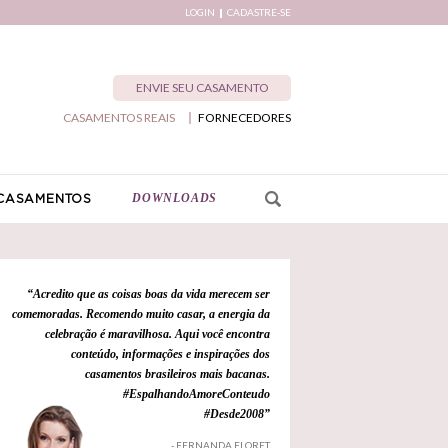
LOGIN
CADASTRE-SE
ENVIE SEU CASAMENTO
CASAMENTOS REAIS
FORNECEDORES
DOWNLOADS
CASAMENTOS
“Acredito que as coisas boas da vida merecem ser
comemoradas. Recomendo muito casar, a energia da
celebração é maravilhosa. Aqui você encontra
conteúdo, informações e inspirações dos
casamentos brasileiros mais bacanas.
#EspalhandoAmoreConteudo
#Desde2008”
- FERNANDA FLORET