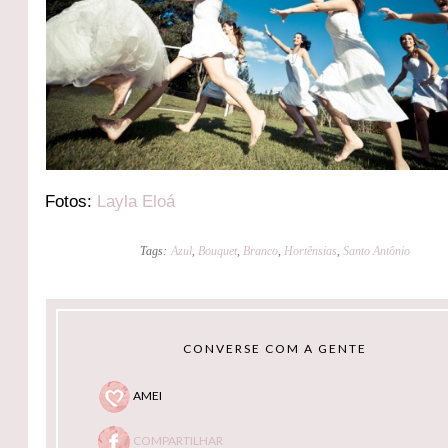
Fotos:
Layla Eloá
Tags:
Azul
,
Bouquet
,
Branco
,
Hortênsias
,
Santo Antônio
CONVERSE COM A GENTE
AMEI
COMPARTILHAR