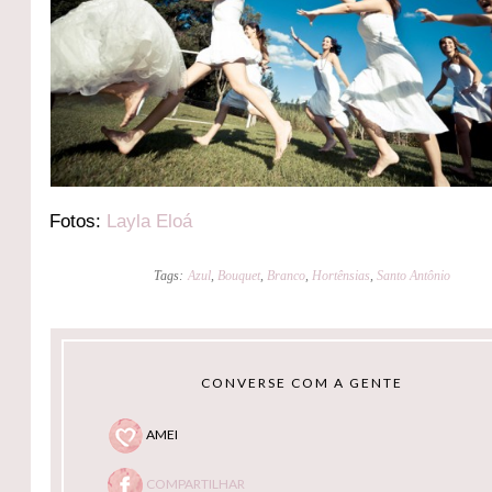
Fotos:
Layla Eloá
Tags:
Azul
,
Bouquet
,
Branco
,
Hortênsias
,
Santo Antônio
CONVERSE COM A GENTE
AMEI
COMPARTILHAR