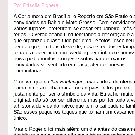
Por Priscila Fighera
A Carla mora em Brasília, o Rogério em São Paulo e 
convidados na Bahia e Mato Grosso. Com convidado
vários lugares, preferiram se casar em Janeiro, mês 
férias. O verão acabou influenciando a decoração e a
que organizou quase tudo por email e fotos, escolheu
bem alegre, em tons de verde, rosa e tecidos estamp
ideia era fazer uma mini-wedding bem íntimo e por is
noiva pediu muitos lounges e sofás para deixar os
convidados se sentindo em casa, além de mesas
comunitárias.
O noivo, que é
Chef Boulanger
, teve a ideia de oferec
como lembrancinha macarrons e pães feitos por ele,
justamente por ser o símbolo da vida. Eu achei muito
original, não só por ser diferente mas por ter tudo a 
a história de vida do noivo, que tem o pai padeiro ta
São esses pequenos toques que tornam um casamen
único.
Mas o Rogério foi mais além: um dia antes do casam