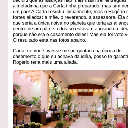
decidiu que as alianças não mais iriam ser entregues
almofadinha que a Carla tinha preparado, mas sim de
um pão! A Carla resistiu inicialmente, mas o Rogério
fortes aliados: a mãe, o reverendo, a assessora. Ela d
que seria a
única
noiva no planeta que teria as alianç
dentro de um pão e todos só estavam apoiando a idéi
porque não era o casamento deles! Mas ela foi voto v
O resultado está nas fotos abaixo.
Carla, se você tivesse me perguntado na época do
casamento o que eu achava da idéia, posso te garanti
Rogério teria mais uma aliada.