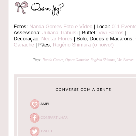
Fotos:
Nanda Gomes Foto e Vídeo
| Local:
011 Event
Assessoria:
Juliana Trabulsi
| Buffet:
Vivi Barros
|
Decoração:
Nectar Flores
| Bolo, Doces e Macarons:
Ganache
| Pães:
Rogério Shimura (o noivo!)
Tags:
Nanda Gomes
,
Opera Ganache
,
Rogério Shimura
,
Vivi Barros
CONVERSE COM A GENTE
AMEI
COMPARTILHAR
TWEET