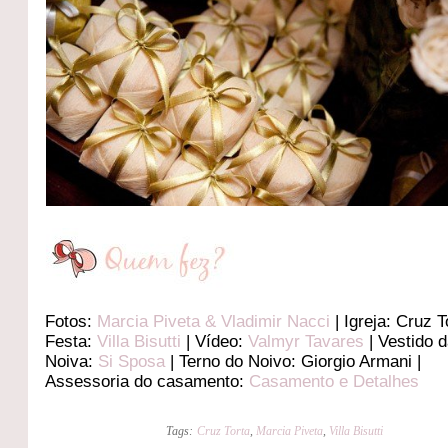
Fotos:
Marcia Piveta & Vladimir Nacci
| Igreja: Cruz T
Festa:
Villa Bisutti
| Vídeo:
Valmyr Tavares
| Vestido 
Noiva:
Si Sposa
| Terno do Noivo: Giorgio Armani |
Assessoria do casamento:
Casamento e Detalhes
Tags:
Cruz Torta
,
Marcia Piveta
,
Villa Bisutti