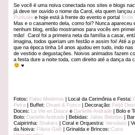
Se você é uma noiva conectada nos sites e blogs nac
já deve ter ouvido o nome da Carol, ela quem lançou 
Puntuale
e hoje está à frente do evento e portal
Bride
Mas e o casamento dela, como foi? Nunca apareceu
nenhum blog, então mostramos para vocês em primei
mão! Carol foi a primeira neta da família a casar, ent
imagina, todos queriam um festão e assim foi! Até a 
que na época tinha 14 anos ajudou em tudo, indo nas
de vestido e degustações. Noivos animados fazem c
a festa dure a noite toda, com direito até a dança da 
♥
Fotos:
Fabio Medeiros
| Local da Cerimônia e Festa:
Petra
| Buffet:
Divani & Fusco
| Decoração:
Feijó Des
Doces:
La Vie en Douce
e
Danielle Andrade
| Bolo e 
Bolo:
Danielle Andrade
| Bebidas:
Jallas Bebidas
| Bar
Caipirinha:
Shakers
| Coral e Orquestra:
Versolato
| V
da Noiva:
Flávia Galli
| Grinalda e Brincos:
Casa