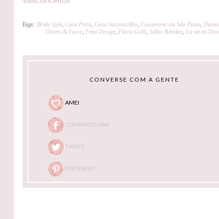
Vasconcellos
Tags:
Bride Style
,
Casa Petra
,
Casa Vasconcellos
,
Casamento em São Paulo
,
Danie
Divani & Fusco
,
Feijó Design
,
Flávia Galli
,
Jallas Bebidas
,
La vie en Dou
CONVERSE COM A GENTE
AMEI
COMPARTILHAR
TWEET
PINTEREST