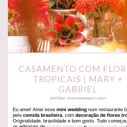
CASAMENTO COM FLOR
TROPICAIS | MARY +
GABRIEL
POR FERNANDA FLORET
11/07/2014 -
Eu amei! Amei esse
mini wedding
num restaurante 
pela
comida brasileira
, com
decoração de flores tr
Originalidade, brasilidade e bom gosto. Tudo começ
os editoriais de
buquês tropiciais
e
arranjos tropicais