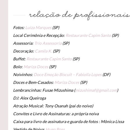
Fotos:
Luiza Marques
(SP)
Local Cerimônia e Recepção:
Restaurante Capim Santo
(SP)
Assessoria:
Trio Assessoria
(SP)
Decoração:
Camila K.
(SP)
Buffet:
Restaurante Capim Santo
(SP)
Bolo:
Mariza Doces
(SP)
Noivinhos:
Doce Emoção Biscuit – Fabiolla Lopes
(DF)
Doces e Bem-Casados:
Mariza Doces
(SP)
Lembrancinhas: Fusae Mizushima (
mizushimaf@gmail.com
)
DJ: Alex Queiroga
Atração Musical: Tony Osanah (pai do noivo)
Convites e Livro de Assinaturas: a própria noiva
Caixa para livro de assinatura e guarda de fotos : Mônica Lissa
Vestido de Noiva:
Hugo Boss