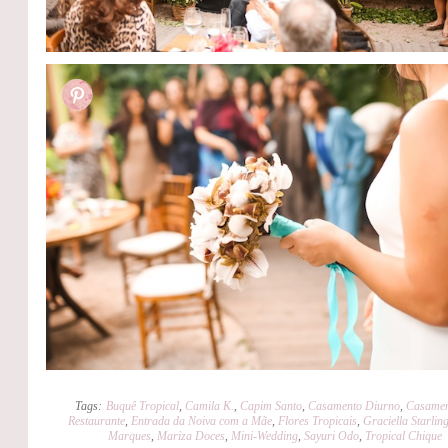
Tags:
Buquê Tropical
,
Camila K.
,
Capim Santo
,
Casamento Diurno
,
Casamen
Restaurante
,
Entrada da Noiva com a Mãe
,
Flores Tropicais
,
Graciella Starlin
Marques
,
Mariza Doces
,
Mini-Wedding
,
Sayuri Odo
,
Tropical Chique