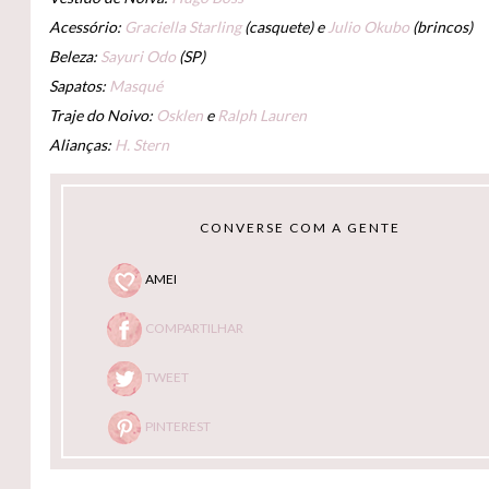
Acessório:
Graciella Starling
(casquete) e
Julio Okubo
(brincos)
Beleza:
Sayuri Odo
(SP)
Sapatos:
Masqué
Traje do Noivo:
Osklen
e
Ralph Lauren
Alianças:
H. Stern
CONVERSE COM A GENTE
AMEI
COMPARTILHAR
TWEET
PINTEREST