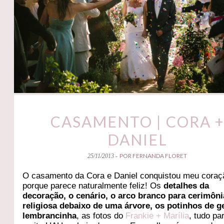
CASAMENTO | CORA 
DANIEL
POR FERNANDA FLORET
25/11/2013 -
O casamento da Cora e Daniel conquistou meu coraç
porque parece naturalmente feliz! Os
detalhes da
decoração, o cenário, o arco branco para cerimôni
religiosa debaixo de uma árvore, os potinhos de g
lembrancinha
, as fotos do
Frankie + Marília
, tudo pa