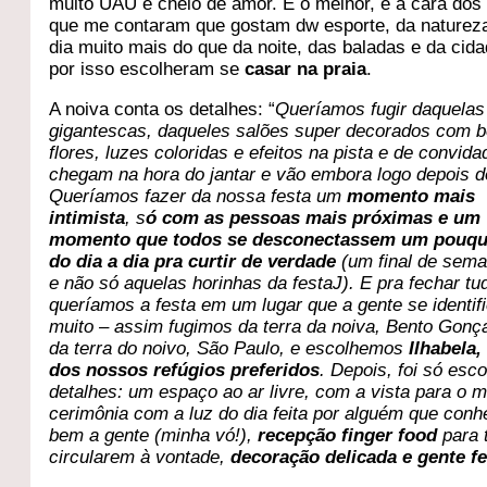
muito UAU e cheio de amor. E o melhor, é a cara dos
que me contaram que gostam dw esporte, da naturez
dia muito mais do que da noite, das baladas e da cida
por isso escolheram se
casar na praia
.
A noiva conta os detalhes: “
Queríamos fugir daquelas
gigantescas, daqueles salões super decorados com b
flores, luzes coloridas e efeitos na pista e de convid
chegam na hora do jantar e vão embora logo depois d
Queríamos fazer da nossa festa um
momento mais
intimista
, s
ó com as pessoas mais próximas e um
momento que todos se desconectassem um pouqu
do dia a dia pra curtir de verdade
(um final de sema
e não só aquelas horinhas da festaJ). E pra fechar tu
queríamos a festa em um lugar que a gente se identif
muito – assim fugimos da terra da noiva, Bento Gonç
da terra do noivo, São Paulo, e escolhemos
Ilhabela
dos nossos refúgios preferidos
. Depois, foi só esc
detalhes: um espaço ao ar livre, com a vista para o m
cerimônia com a luz do dia feita por alguém que con
bem a gente (minha vó!),
recepção finger food
para 
circularem à vontade,
decoração delicada e gente fe