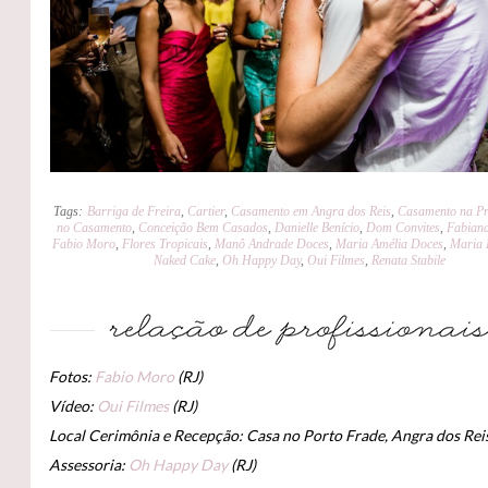
Tags:
Barriga de Freira
,
Cartier
,
Casamento em Angra dos Reis
,
Casamento na Pr
no Casamento
,
Conceição Bem Casados
,
Danielle Benício
,
Dom Convites
,
Fabiana
Fabio Moro
,
Flores Tropicais
,
Manô Andrade Doces
,
Maria Amélia Doces
,
Maria
Naked Cake
,
Oh Happy Day
,
Oui Filmes
,
Renata Stabile
Fotos:
Fabio Moro
(RJ)
Vídeo:
Oui Filmes
(RJ)
Local Cerimônia e Recepção: Casa no Porto Frade, Angra dos Rei
Assessoria:
Oh Happy Day
(RJ)