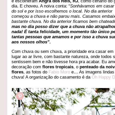
e escolheram
Angra dos Reis, RJ
, como cenário do 
dia. E choveu. A noiva conta: “
Sonhávamos em casar 
do sol e por isso escolhemos o local. No dia anterior
começou a chuva e não parou mais. Casamos embai
bastante chuva. No dia anterior ficamos bem chatead
mas no dia posso dizer que a chuva não atrapalh
nada! É tanta felicidade, um momento tão único p
tantas pessoas que amamos e por isso a chuva s
aos nossos olhos”.
Com chuva ou sem chuva, a prioridade era casar em
lugar ao ar livre, com bastante natureza, onde todos 
sentissem bem e não tivesse hora pra acabar. Eu ame
decoração com
flores tropicais
, o
penteado da noi
flores
, as fotos do
Fabio Moro
e… As imagens linda
chuva! A organização do casamento é da
Oh Happy 