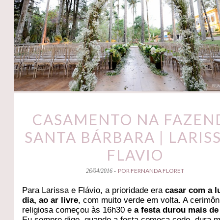
CASAMENTO NA FAZEN
SANTA BÁRBARA | LARISS
FLAVIO
POR FERNANDA FLORET
26/04/2016 -
Para Larissa e Flávio, a prioridade era
casar com a l
dia, ao ar livre
, com muito verde em volta. A cerimôn
religiosa começou às 16h30 e
a festa durou mais de
Eu sempre digo, quando a festa começa cedo, dura m