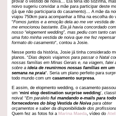
provar o vestido de noiva… Ela teria ido sozinha, ma
noivo sugeriu convidar a mãe para participar deste 
(já que não participaria do casamento)… A mãe da no
viajou 750km para acompanhar a filha na escolha do 
“
Fomos juntos e a emoção dela ao me ver vestida de 
me emocionou bastante. Ela já havia concordado com
nosso “elopement wedding”, mas pediu com tanto car
uma foto minha vestida de noiva que me fez repensar
formato do casamento
“, contou a Josie.
Nesse ponto da história, Josie já tinha considerado 
planos. “
Dias depois viajamos para passar o Natal c
nossas famílias em Minas Gerais e, na viagem, falei 
sobre a
ideia de reunirmos nossas famílias em um
semana na praia
“. Seria um plano perfeito para surp
todo mundo com um
casamento surpresa
.
E assim, de elopmento wedding, o casamento passou
um ‘
mini elop destination surprise wedding
‘, class
noiva! “
Em paralelo
fui mandando e-mails para todo
fornecedores do blog Vestida de Noiva
para obter
orçamentos e saber da disponibilidade dos profission
Quem fez as fotos foi a
Marina Maeda
, vídeo do
Atel