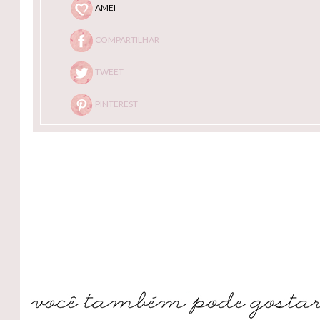
AMEI
COMPARTILHAR
TWEET
PINTEREST