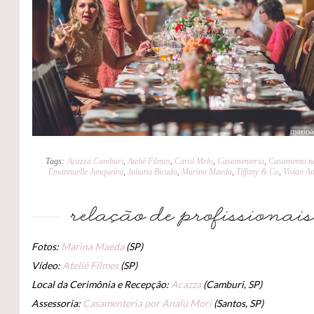
Tags:
Acazza Camburi
,
Ateliê Filmes
,
Carol Melo
,
Casamenteria
,
Casamento n
Emannuelle Junqueira
,
Juliana Bicudo
,
Marina Maeda
,
Tiffany & Co
,
Vivian A
Fotos:
Marina Maeda
(SP)
Vídeo:
Ateliê Filmes
(SP)
Local da Cerimônia e Recepção:
Acazza
(Camburi, SP)
Assessoria:
Casamenteria por Analú Mori
(Santos, SP)