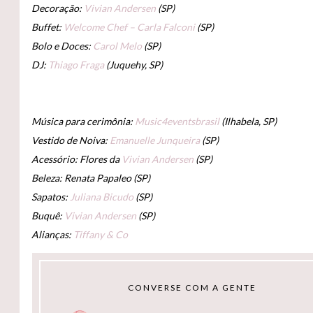
Decoração:
Vivian Andersen
(SP)
Buffet:
Welcome Chef – Carla Falconi
(SP)
Bolo e Doces:
Carol Melo
(SP)
DJ:
Thiago Fraga
(Juquehy, SP)
Música para cerimônia:
Music4eventsbrasil
(Ilhabela, SP)
Vestido de Noiva:
Emanuelle Junqueira
(SP)
Acessório: Flores da
Vivian Andersen
(SP)
Beleza: Renata Papaleo (SP)
Sapatos:
Juliana Bicudo
(SP)
Buquê:
Vivian Andersen
(SP)
Alianças:
Tiffany & Co
CONVERSE COM A GENTE