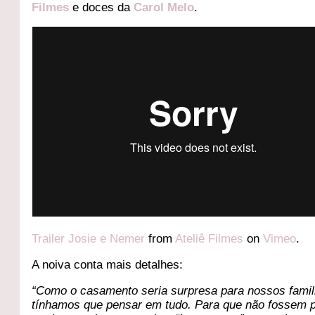
Filmes
e doces da
Carol Melo
.
Trailer Josie e Nemer
from
Ateliê Filmes
on
Vimeo
.
A noiva conta mais detalhes:
“Como o casamento seria surpresa para nossos famil
tínhamos que pensar em tudo. Para que não fossem 