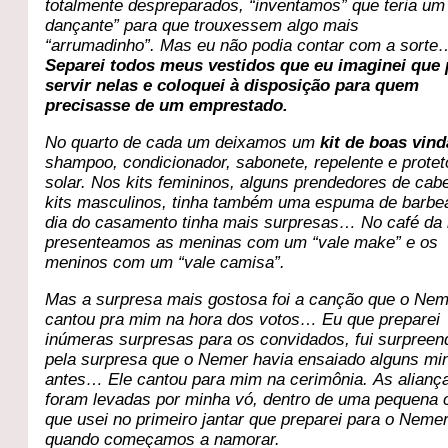
totalmente despreparados, “inventamos” que teria um 
dançante” para que trouxessem algo mais
“arrumadinho”. Mas eu não podia contar com a sorte
Separei todos meus vestidos que eu imaginei que 
servir nelas e coloquei à disposição para quem
precisasse de um emprestado.
No quarto de cada um deixamos um
kit de boas vind
shampoo, condicionador, sabonete, repelente e protet
solar. Nos kits femininos, alguns prendedores de cab
kits masculinos, tinha também uma espuma de barbe
dia do casamento tinha mais surpresas… No café d
presenteamos as meninas com um “vale make” e os
meninos com um “vale camisa”.
Mas a surpresa mais gostosa foi a canção que o Ne
cantou pra mim na hora dos votos…
Eu que preparei
inúmeras surpresas para os convidados, fui surpreen
pela surpresa que o Nemer havia ensaiado alguns mi
antes… Ele cantou para mim na cerimônia. As alianç
foram levadas por minha vó, dentro de uma pequena
que usei no primeiro jantar que preparei para o Neme
quando começamos a namorar.