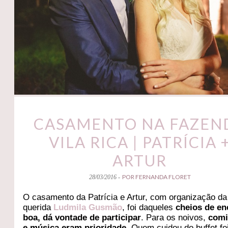
CASAMENTO NA FAZEN
VILA RICA | PATRÍCIA 
ARTUR
POR FERNANDA FLORET
28/03/2016 -
O casamento da Patrícia e Artur, com organização da
querida
Ludmila Gusmão
, foi daqueles
cheios de en
boa, dá vontade de participar
. Para os noivos,
comi
e música eram prioridade
. Quem cuidou do buffet fo