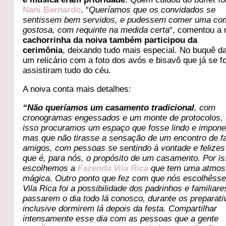
Nani Bernardo
. “
Queríamos que os convidados se
sentissem bem servidos, e pudessem comer uma co
gostosa, com requinte na medida certa
“, comentou a 
cachorrinha da noiva também participou da
cerimônia
, deixando tudo mais especial. No buquê da
um relicário com a foto dos avós e bisavô que já se f
assistiram tudo do céu.
A noiva conta mais detalhes:
“Não queríamos um casamento tradicional
, com
cronogramas engessados e um monte de protocolos, 
isso procuramos um espaço que fosse lindo e impone
mas que não tirasse a sensação de um encontro de fa
amigos, com pessoas se sentindo à vontade e felizes
que é, para nós, o propósito de um casamento. Por is
escolhemos a
Fazenda Vila Rica
que tem uma atmos
mágica. Outro ponto que fez com que nós escolhêss
Vila Rica foi a possibilidade dos padrinhos e familiare
passarem o dia todo lá conosco, durante os preparati
inclusive dormirem lá depois da festa. Compartilhar
intensamente esse dia com as pessoas que a gente