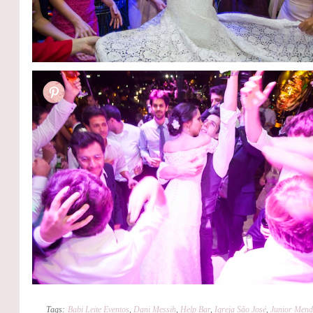
Tags:
Babi Leite Eventos
,
Dani Messih
,
Help Bar
,
Igreja São José
,
Junior Mend