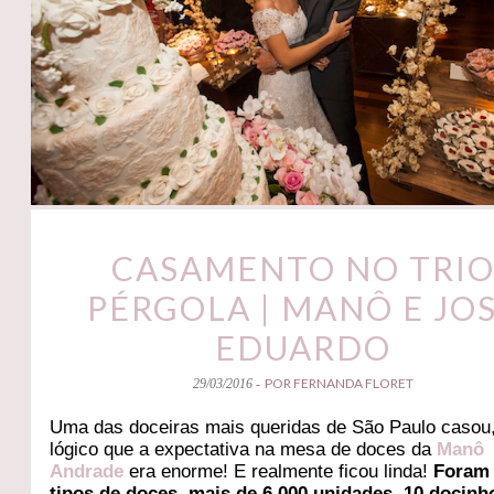
CASAMENTO NO TRI
PÉRGOLA | MANÔ E JO
EDUARDO
POR FERNANDA FLORET
29/03/2016 -
Uma das doceiras mais queridas de São Paulo casou
lógico que a expectativa na mesa de doces da
Manô
Andrade
era enorme! E realmente ficou linda!
Foram
tipos de doces, mais de 6.000 unidades, 10 docinh