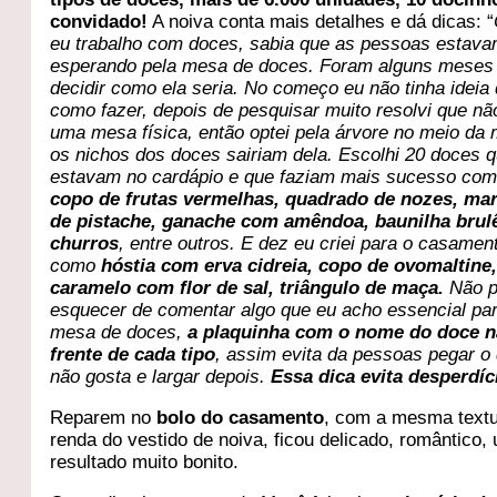
convidado!
A noiva conta mais detalhes e dá dicas: “
eu trabalho com doces, sabia que as pessoas estav
esperando pela mesa de doces. Foram alguns meses 
decidir como ela seria. No começo eu não tinha ideia
como fazer, depois de pesquisar muito resolvi que nã
uma mesa física, então optei pela árvore no meio da
os nichos dos doces sairiam dela. Escolhi 20 doces q
estavam no cardápio e que faziam mais sucesso com
copo de frutas vermelhas, quadrado de nozes, mar
de pistache, ganache com amêndoa, baunilha brul
churros
, entre outros. E dez eu criei para o casamen
como
hóstia com erva cidreia, copo de ovomaltine
caramelo com flor de sal, triângulo de maça.
Não 
esquecer de comentar algo que eu acho essencial pa
mesa de doces,
a plaquinha com o nome do doce n
frente de cada tipo
, assim evita da pessoas pegar o 
não gosta e largar depois.
Essa dica evita desperdíc
Reparem no
bolo do casamento
, com a mesma textu
renda do vestido de noiva, ficou delicado, romântico,
resultado muito bonito.