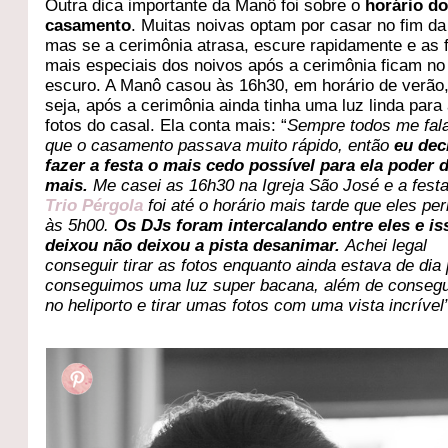
Outra dica importante da Manô foi sobre o
horário d
casamento
. Muitas noivas optam por casar no fim da
mas se a cerimônia atrasa, escure rapidamente e as 
mais especiais dos noivos após a cerimônia ficam no
escuro. A Manô casou às 16h30, em horário de verão
seja, após a cerimônia ainda tinha uma luz linda para
fotos do casal. Ela conta mais: “
Sempre todos me fa
que o casamento passava muito rápido, então
eu dec
fazer a festa o mais cedo possível para ela poder 
mais.
Me casei as 16h30 na Igreja São José e a fest
Trio Pérgola
foi até o horário mais tarde que eles pe
às 5h00.
Os DJs foram intercalando entre eles e is
deixou não deixou a pista desanimar.
Achei legal
conseguir tirar as fotos enquanto ainda estava de dia 
conseguimos uma luz super bacana, além de consegui
no heliporto e tirar umas fotos com uma vista incrível