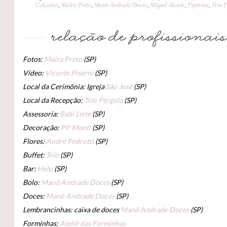
Calçados
,
Maíra Preto
,
Manô Andrade Doces
,
Miguel Alcade
,
Piperina
,
Trio 
Fotos:
Maira Preto
(SP)
Vídeo:
Vicente Piserni
(SP)
Local da Cerimônia: Igreja
São José
(SP)
Local da Recepção:
Trio Pérgola
(SP)
Assessoria:
Babi Leite
(SP)
Decoração:
PP Monti
(SP)
Flores:
André Pedrotti
(SP)
Buffet:
Trio
(SP)
Bar:
Help
(SP)
Bolo:
Manô Andrade Doces
(SP)
Doces:
Manô Andrade Doces
(SP)
Lembrancinhas: caixa de doces
Manô Andrade Doces
(SP)
Forminhas:
Ateliê das Forminhas