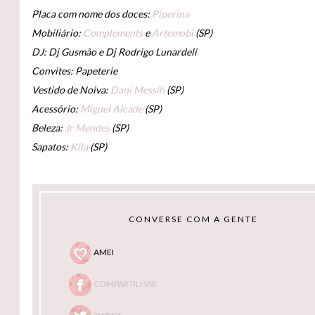
Placa com nome dos doces:
Piperina
Mobiliário:
Complements
e
Artemobi
(SP)
DJ: Dj Gusmão e Dj Rodrigo Lunardeli
Convites: Papeterie
Vestido de Noiva:
Dani Messih
(SP)
Acessório:
Miguel Alcade
(SP)
Beleza:
Jr Mendes
(SP)
Sapatos:
Kila
(SP)
CONVERSE COM A GENTE
AMEI
COMPARTILHAR