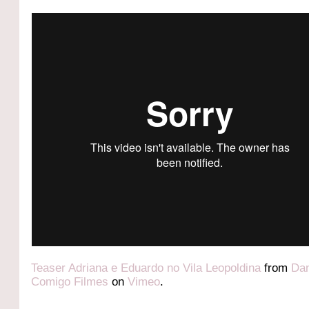
Teaser Adriana e Eduardo no Vila Leopoldina
from
Da
Comigo Filmes
on
Vimeo
.