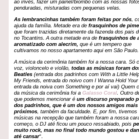
ao invés, fazer um painel/biombo com as nossas foto
penduradas, misturadas com pequenas velas.
As lembrancinhas também foram feitas por nós
, 
ajuda da família
. Metade era de
frasquinhos de pime
que foram trazidas diretamente da fazenda dos pais 
no Tocantins. A outra metade era de
frasquinhos de a
aromatizado com alecrim,
que é um tempero que
cultivamos no nosso apartamento aqui em São Paulo.
A música da cerimônia também foi a nossa cara. Só
voz, violoncelo e violão,
todas as músicas foram do
Beatles
(entrada dos padrinhos com With a Little He
My Friends, entrada do noivo com I Wanna Hold Your
entrada da noiva com Something e por aí vai) Quem 
da música da cerimônia foi a
Galasso Coral
. Outro d
que podemos mencionar é
um discurso preparado 
dos padrinhos, que é um dos nossos amigos mais
próximos
, também da faculdade. E, por fim, tivemos
músicas na recepção que também foram a nossa car
começo, o DJ até ficou um pouco ressabiado, pois
pe
muito rock, mas no final todo mundo gostou e da
até cansar
“.