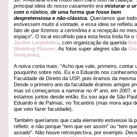
principal ideia do nosso casamento era
misturar o u
com o rústico, de uma forma que fosse bem
despretensiosa e não-clássica.
Queríamos que todo
estivessem muito à vontade, e essa ideia se refletiu 
fato de que fizemos a cerimônia e a recepção no me
espaço
“. O local escolhido para esta festa linda foi o
Jardim Leopoldina
, com organização da querida
Beb
Wedding Planner
. As fotos super alegres são da
Gis
Gonçalves
.
A noiva conta mais: “Acho que vale, primeiro, contar
pouquinho sobre nós. Eu e o Eduardo nos conhecemo
Faculdade de Direito da USP, pois éramos da mesma 
Desde o primeiro ano da faculdade éramos amigos p
mas só começamos a namorar no 4º ano, em 2007, e
estamos juntos desde então. Eu sou aqui de São Paul
Eduardo é de Palmas, no Tocantins (mas mora aqui 
que veio fazer faculdade).
Também queríamos que cada elemento estivesse lá p
refletir, e não porque “tem que ser assim” ou “tem qu
assado”. Não houve retrospectiva, por exemplo.
Deci