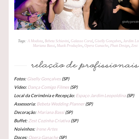
Tags:
A Modista
,
Bebeta Schiavini
,
Galasso Coral
,
Giselly Gonçalves
,
Jardim Le
Mariana Bassi
,
Muzik Produções
,
Opera Ganache
,
Phatt Design
,
Zest
Fotos:
Giselly Gonçalves
(SP)
Vídeo:
Dança Comigo Filmes
(SP)
Local da Cerimônia e Recepção:
Espaço Jardim Leopoldina
(SP)
Assessoria:
Bebeta Wedding Planner
(SP)
Decoração:
Mariana Bassi
(SP)
Buffet:
Zest Cozinha Criativa
(SP)
Noivinhos:
Irene Artes
Doces:
Opera Ganache
(SP)