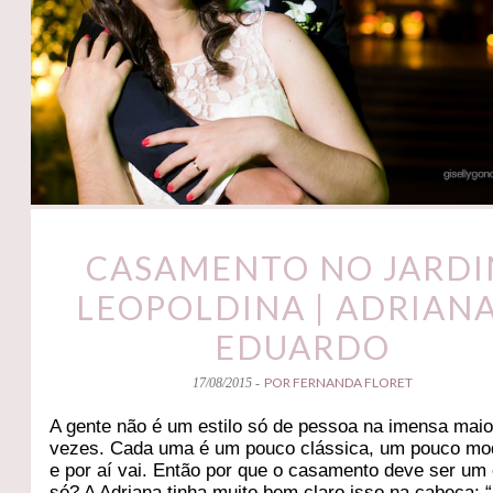
CASAMENTO NO JARD
LEOPOLDINA | ADRIANA
EDUARDO
POR FERNANDA FLORET
17/08/2015 -
A gente não é um estilo só de pessoa na imensa maio
vezes. Cada uma é um pouco clássica, um pouco mo
e por aí vai. Então por que o casamento deve ser um 
só? A Adriana tinha muito bem claro isso na cabeça: “