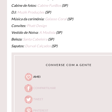
Cabine de fotos:
Cabine FunBox
(SP)
DJ:
Muzik Produções
(SP)
Música da cerimônia:
Galasso Coral
(SP)
Convites:
Phatt Design
Vestido de Noiva:
A Modista
(SP)
Beleza:
Santa Cabeleira
(SP)
Sapatos:
Durval Calçados
(SP)
CONVERSE COM A GENTE
AMEI
COMPARTILHAR
TWEET
PINTEREST