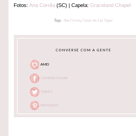
Fotos:
Ana Corrêa
(SC) | Capela:
Graceland Chapel
Tags:
Ana Correa
,
Casar em Las Vegas
CONVERSE COM A GENTE
AMEI
COMPARTILHAR
TWEET
PINTEREST