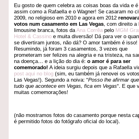
Eu gosto de quem celebra as coisas boas da vida e é 
assim como a Rafaella e o Wagner! Se casaram no ci
2009, no religioso em 2010 e agora em 2012
renovar
votos num casamento em Las Vegas
, com direito a 
limousine branca, fotos da
Ana Corrêa
pelo
MGM Gra
Hotel & Cassino
e muita diversão! Dá para ver o quan
se divertiram juntos, não dá? O amor também é isso!
Resumindo, já foram 3 casamentos, 3 vezes que
prometeram ser felizes na alegria e na tristeza, na s
na doença… e a lição do dia é:
o amor é para ser
comemorado!
A ideia surgiu depois que a Rafaella v
post aqui no blog
(sim, eu também já renovei os voto
Las Vegas!). Segundo a noiva: “
Posso lhe afirmar qu
tudo que acontece em Vegas, fica em Vegas
“. E que
muitas comemorações!
(não mostramos fotos do casamento porque nesta ca
é permitido fotos do fotógrafo oficial do local).