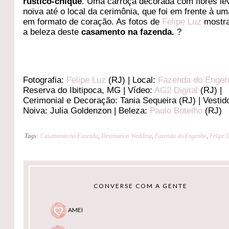
rústico-chique
. Uma carroça decorada com flores le
noiva até o local da cerimônia, que foi em frente à u
em formato de coração. As fotos de
Felipe Luz
mostr
a beleza deste
casamento na fazenda.
?
Fotografia:
Felipe Luz
(RJ) | Local:
Fazenda do Enge
Reserva do Ibitipoca, MG | Vídeo:
AG2 Digital
(RJ) |
Cerimonial e Decoração: Tania Sequeira (RJ) | Vestid
Noiva: Julia Goldenzon | Beleza:
Paulo Botelho
(RJ)
Tags:
Casamento na Fazenda
,
Destination Wedding
,
Fazenda do Engenho
,
Felipe 
CONVERSE COM A GENTE
AMEI