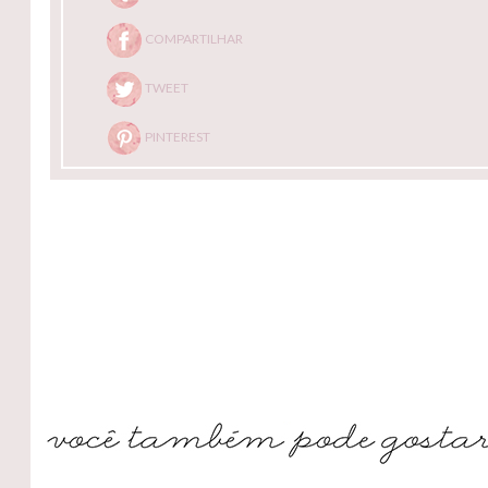
COMPARTILHAR
TWEET
PINTEREST