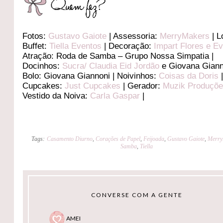
Fotos:
Gustavo Gaiote
| Assessoria:
MerryMakers
| L
Buffet:
Tiella Eventos
| Decoração:
Impart Flores e E
Atração: Roda de Samba – Grupo Nossa Simpatia |
Docinhos:
Sucra/ Claudia Eid Jordão
e Giovana Giann
Bolo: Giovana Giannoni | Noivinhos:
Coisas da Doris
Cupcakes:
Just Cupcakes
| Gerador:
Muzik Produçõ
Vestido da Noiva:
Carla Gaspar
|
Tags:
Casamento Diurno
,
Corações de Papel
,
Feijoada
,
Gustavo Gaiote
,
Merry
Samba
,
Tiella
CONVERSE COM A GENTE
AMEI