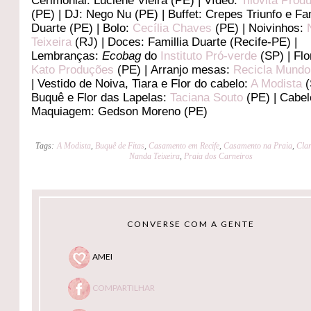
Cerimonial: Luciene Vieira (PE) | Vídeo:
Tilovita Prod
(PE) | DJ: Nego Nu (PE) | Buffet: Crepes Triunfo e Fam
Duarte (PE) | Bolo:
Cecília Chaves
(PE) | Noivinhos:
Teixeira
(RJ) | Doces: Famillia Duarte (Recife-PE) |
Lembranças:
Ecobag
do
Instituto Pró-verde
(SP) | Flo
Kato Produções
(PE) | Arranjo mesas:
Recicla Mundo
| Vestido de Noiva, Tiara e Flor do cabelo:
A Modista
(
Buquê e Flor das Lapelas:
Taciana Souto
(PE) | Cabel
Maquiagem: Gedson Moreno (PE)
Tags:
A Modista
,
Buquê de Fitas
,
Casamento em Recife
,
Casamento na Praia
,
Cla
Nanda Teixeira
,
Praia dos Carneiros
CONVERSE COM A GENTE
AMEI
COMPARTILHAR