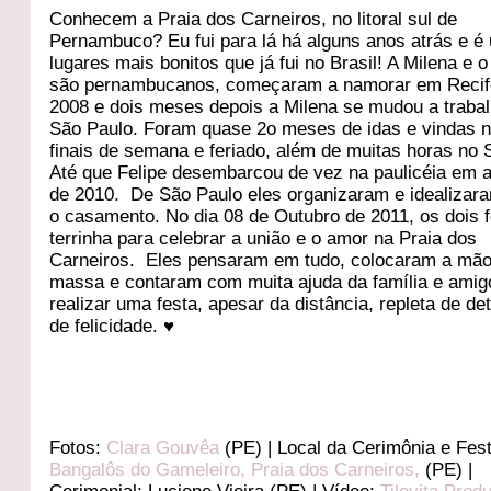
Conhecem a Praia dos Carneiros, no litoral sul de
Pernambuco? Eu fui para lá há alguns anos atrás e é
lugares mais bonitos que já fui no Brasil! A Milena e o
são pernambucanos, começaram a namorar em Reci
2008 e dois meses depois a Milena se mudou a traba
São Paulo. Foram quase 2o meses de idas e vindas 
finais de semana e feriado, além de muitas horas no 
Até que Felipe desembarcou de vez na paulicéia em 
de 2010. De São Paulo eles organizaram e idealizar
o casamento. No dia 08 de Outubro de 2011, os dois 
terrinha para celebrar a união e o amor na Praia dos
Carneiros. Eles pensaram em tudo, colocaram a mão
massa e contaram com muita ajuda da família e amig
realizar uma festa, apesar da distância, repleta de de
de felicidade. ♥
Fotos:
Clara Gouvêa
(PE) | Local da Cerimônia e Fes
Bangalôs do Gameleiro, Praia dos Carneiros,
(PE) |