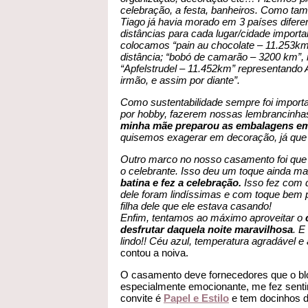
celebração, a festa, banheiros. Como tam
Tiago já havia morado em 3 países difere
distâncias para cada lugar/cidade importa
colocamos “pain au chocolate – 11.253km”
distância; “bobó de camarão – 3200 km”, 
“Apfelstrudel – 11.452km” representando
irmão, e assim por diante”.
Como sustentabilidade sempre foi import
por hobby, fazerem nossas lembrancinha
minha mãe preparou as embalagens em
quisemos exagerar em decoração, já que o 
Outro marco no nosso casamento foi que o
o celebrante. Isso deu um toque ainda ma
batina e fez a celebração.
Isso fez com q
dele foram lindíssimas e com toque bem 
filha dele que ele estava casando!
Enfim, tentamos ao máximo aproveitar o
desfrutar daquela noite maravilhosa
. E
lindo!! Céu azul, temperatura agradável e
contou a noiva.
O casamento deve fornecedores que o bl
especialmente emocionante, me fez senti
convite é
Papel e Estilo
e tem docinhos d