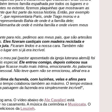
bém temos família espalhada por todos os lugares e o
ntes no exterior, fizemos plaquinhas que mostravam as
nte que fez parte da nossa história. Então, por exemplo
, que representaria Paris, onde Tiago morou e a
representando Bahia de onde é a família dele;
 Alemanha de onde é minha família e onde vivem meus
ante para nós, pedimos aos meus pais, que são artesãos
s.
Eles fizeram castiçais com madeira reciclada e
 juta
. Ficaram lindos e a nossa cara. Também não
lugar em si já era incrível.
 meu pai (pastor aposentado da igreja luterana alemã) foi
is especial.
Ele entrou comigo, depois colocou sua
ue ficasse muito mais íntima, emocionante. As palavras
pessoal. Não teve quem não se emocionou, afinal era a
clima da fazenda, com luzinhas, velas e afins para
 o tempo colaborou também ao máximo. O tempo estava
 a paisagem da fazenda era simplesmente incrível!
“,
og ama. O vídeo abaixo do
Ale Cavalieri
está
r no casamento. A música da cerimônia e
Musiccata
. O
eliciosos da
Louzieh
.