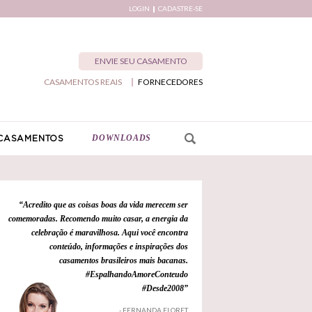
LOGIN
CADASTRE-SE
ENVIE SEU CASAMENTO
CASAMENTOS REAIS
FORNECEDORES
DOWNLOADS
CASAMENTOS
“Acredito que as coisas boas da vida merecem ser
comemoradas. Recomendo muito casar, a energia da
celebração é maravilhosa. Aqui você encontra
conteúdo, informações e inspirações dos
casamentos brasileiros mais bacanas.
#EspalhandoAmoreConteudo
#Desde2008”
- FERNANDA FLORET