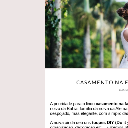
CASAMENTO NA F
11/06/2
A prioridade para o lindo
casamento na f
noivo da Bahia, família da noiva da Al
despojado, mas elegante, com simplicida
A noiva ainda deu uns
toques DIY (Do it 
organização, decoração etc… Fizemos pl