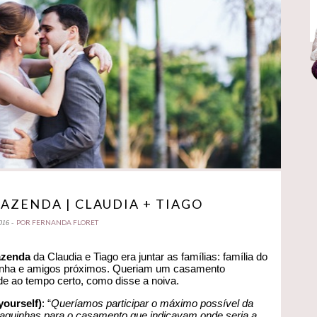
AZENDA | CLAUDIA + TIAGO
POR FERNANDA FLORET
016 -
azenda
da Claudia e Tiago era juntar as famílias: família do
emanha e amigos próximos. Queriam um casamento
de ao tempo certo, como disse a noiva.
yourself)
: “
Queríamos participar o máximo possível da
aquinhas para o casamento que indicavam onde seria a