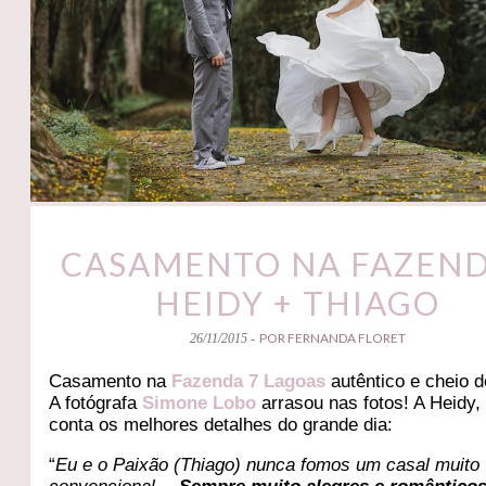
CASAMENTO NA FAZEND
HEIDY + THIAGO
POR FERNANDA FLORET
26/11/2015 -
Casamento na
Fazenda 7 Lagoas
autêntico e cheio 
A fotógrafa
Simone Lobo
arrasou nas fotos! A Heidy,
conta os melhores detalhes do grande dia:
“
Eu e o Paixão (Thiago) nunca fomos um casal muito