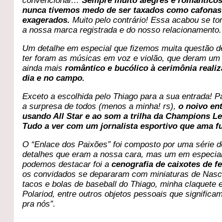
convencional…
Sempre muito alegres e românticos
nunca tivemos medo de ser taxados como cafonas
exagerados.
Muito pelo contrário! Essa acabou se to
a nossa marca registrada e do nosso relacionamento.
Um detalhe em especial que fizemos muita questão d
ter foram as músicas em voz e violão, que deram um
ainda mais
romântico e bucólico à cerimônia reali
dia e no campo.
Exceto a escolhida pelo Thiago para a sua entrada! P
a surpresa de todos (menos a minha! rs),
o noivo en
usando All Star e ao som a trilha da Champions L
Tudo a ver com um jornalista esportivo que ama fu
O “Enlace dos Paixões” foi composto por uma série d
detalhes que eram a nossa cara, mas um em especia
podemos destacar foi a
cenografia de caixotes de fe
os convidados se depararam com miniaturas de Nasc
tacos e bolas de baseball do Thiago, minha claquete 
Polariod, entre outros objetos pessoais que significa
pra nós”.