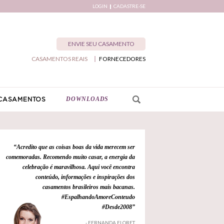
LOGIN
CADASTRE-SE
ENVIE SEU CASAMENTO
CASAMENTOS REAIS
FORNECEDORES
DOWNLOADS
CASAMENTOS
“Acredito que as coisas boas da vida merecem ser
comemoradas. Recomendo muito casar, a energia da
celebração é maravilhosa. Aqui você encontra
conteúdo, informações e inspirações dos
casamentos brasileiros mais bacanas.
#EspalhandoAmoreConteudo
#Desde2008”
- FERNANDA FLORET