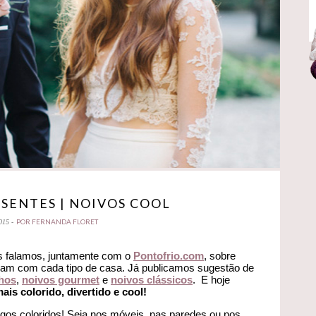
ESENTES | NOIVOS COOL
POR FERNANDA FLORET
015 -
s falamos, juntamente com o
Pontofrio
.com
, sobre
inam com cada tipo de casa. Já publicamos sugestão de
hos
,
noivos gourmet
e
noivos clássicos
. E hoje
ais colorido, divertido e cool!
gos coloridos! Seja nos móveis, nas paredes ou nos