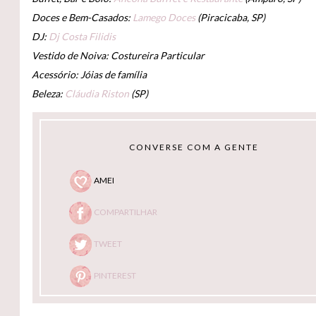
Doces e Bem-Casados:
Lamego Doces
(Piracicaba, SP)
DJ:
Dj Costa Filidis
Vestido de Noiva: Costureira Particular
Acessório: Jóias de família
Beleza:
Cláudia Riston
(SP)
CONVERSE COM A GENTE
AMEI
COMPARTILHAR
TWEET
PINTEREST