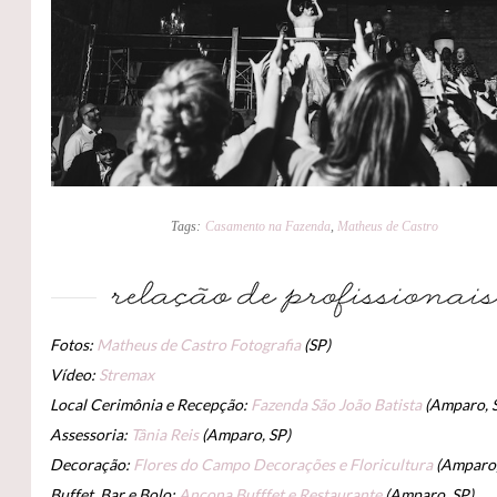
Tags:
Casamento na Fazenda
,
Matheus de Castro
Fotos:
Matheus
de Castro Fotografia
(SP)
Vídeo:
Stremax
Local Cerimônia e Recepção:
Fazenda São João Batista
(Amparo, 
Assessoria:
Tânia Reis
(Amparo, SP)
Decoração:
Flores do Campo Decorações e Floricultura
(Amparo,
Buffet, Bar e Bolo:
Ancona Bufffet e Restaurante
(Amparo, SP)