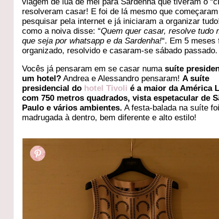
viagem de lua de mel para Sardenha que tiveram o “cl
resolveram casar! E foi de lá mesmo que começaram
pesquisar pela internet e já iniciaram a organizar tudo
como a noiva disse: “
Quem quer casar, resolve tudo
que seja por whatsapp e da Sardenha!
“. Em 5 meses f
organizado, resolvido e casaram-se sábado passado.
Vocês já pensaram em se casar numa
suíte presiden
um hotel?
Andrea e Alessandro pensaram!
A suíte
presidencial do
hotel Tivoli
é a maior da América L
com 750 metros quadrados, vista espetacular de 
Paulo e vários ambientes.
A festa-balada na suíte fo
madrugada à dentro, bem diferente e alto estilo!