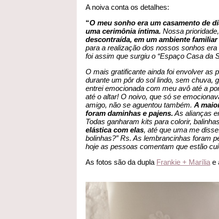
A noiva conta os detalhes:
“
O meu sonho era um casamento de dia
uma cerimônia íntima.
Nossa prioridade
descontraída, em um ambiente familiar 
para a realização dos nossos sonhos era
foi assim que surgiu o “Espaço Casa da 
O mais gratificante ainda foi envolver
durante um pôr do sol lindo, sem chuva
entrei emocionada com meu avô até a po
até o altar! O noivo, que só se emociona
amigo, não se aguentou também.
A maior
foram daminhas e pajens.
As alianças e
Todas ganharam kits para colorir, balinha
elástica com elas
, até que uma me disse
bolinhas?” Rs. As lembrancinhas foram 
hoje as pessoas comentam que estão cuid
As fotos são da dupla
Frankie + Marília
e 