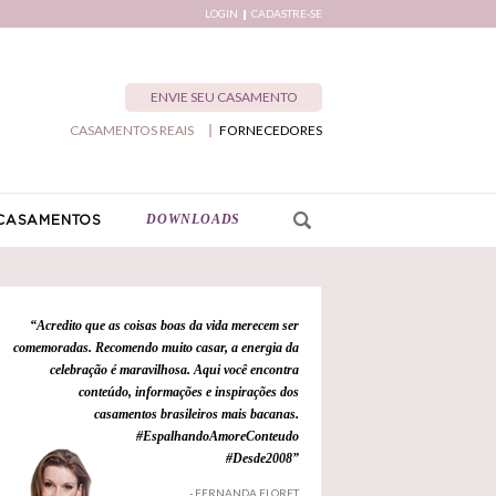
LOGIN
CADASTRE-SE
ENVIE SEU CASAMENTO
CASAMENTOS REAIS
FORNECEDORES
DOWNLOADS
CASAMENTOS
“Acredito que as coisas boas da vida merecem ser
comemoradas. Recomendo muito casar, a energia da
celebração é maravilhosa. Aqui você encontra
conteúdo, informações e inspirações dos
casamentos brasileiros mais bacanas.
#EspalhandoAmoreConteudo
#Desde2008”
- FERNANDA FLORET