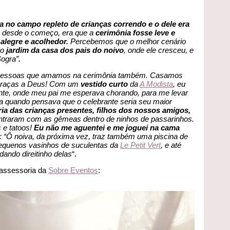
 no campo repleto de crianças correndo e o dele era
, desde o começo, era que a
cerimônia fosse leve e
alegre e acolhedor.
Percebemos que o melhor cenário
 o
jardim da casa dos pais do noivo
, onde ele cresceu, e
Sogra”.
 as pessoas que amamos na cerimônia também. Casamos
, graças a Deus! Com um
vestido curto
da
A Modista
, eu
nte, onde meu pai me esperava chorando, para me levar
va quando pensava que o celebrante seria seu maior
ia das crianças presentes, filhos dos nossos amigos,
ntraram com as gêmeas dentro de ninhos de passarinhos.
s e tatoos!
Eu não me aguentei e me joguei na cama
: “Ô noiva, da próxima vez, traz também uma piscina de
pequenos vasinhos de suculentas da
Le Petit Vert
, e até
ando direitinho delas
“.
assessoria da
Sobre Eventos
: