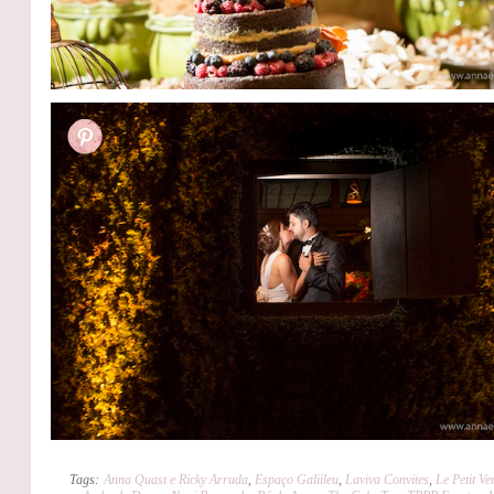
Tags:
Anna Quast e Ricky Arruda
,
Espaço Galiileu
,
Laviva Convites
,
Le Petit Ve