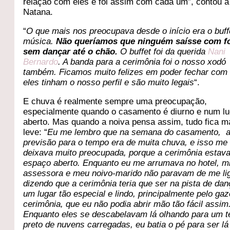
relação com eles e foi assim com cada um”, contou a
Natana.
“
O que mais nos preocupava desde o início era o buff
música.
Não queríamos que ninguém saísse com f
sem dançar até o chão.
O buffet foi da querida
Nani
Bernardo
. A banda para a cerimônia foi o nosso xodó
também. Ficamos muito felizes em poder fechar com 
eles tinham o nosso perfil e são muito legais
“.
E chuva é realmente sempre uma preocupação,
especialmente quando o casamento é diurno e num lu
aberto. Mas quando a noiva pensa assim, tudo fica m
leve: “
Eu me lembro que na semana do casamento, 
previsão para o tempo era de muita chuva, e isso me
deixava muito preocupada, porque a cerimônia estav
espaço aberto. Enquanto eu me arrumava no hotel, m
assessora e meu noivo-marido não paravam de me li
dizendo que a cerimônia teria que ser na pista de dan
um lugar tão especial e lindo, principalmente pelo ga
cerimônia, que eu não podia abrir mão tão fácil assim
Enquanto eles se descabelavam lá olhando para um t
preto de nuvens carregadas, eu batia o pé para ser lá 