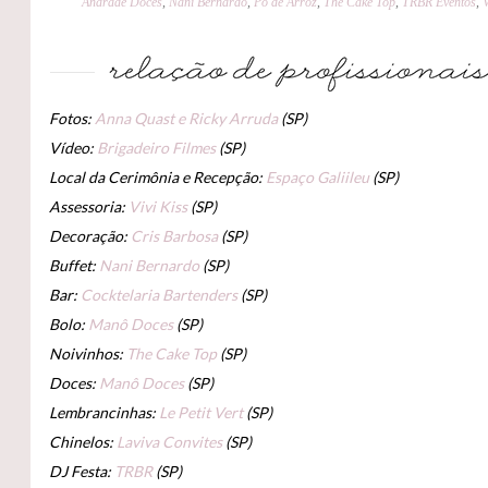
Andrade Doces
,
Nani Bernardo
,
Pó de Arroz
,
The Cake Top
,
TRBR Eventos
,
Fotos:
Anna Quast e Ricky Arruda
(SP)
Vídeo:
Brigadeiro Filmes
(SP)
Local da Cerimônia e Recepção:
Espaço Galiileu
(SP)
Assessoria:
Vivi Kiss
(SP)
Decoração:
Cris Barbosa
(SP)
Buffet:
Nani Bernardo
(SP)
Bar:
Cocktelaria Bartenders
(SP)
Bolo:
Manô Doces
(SP)
Noivinhos:
The Cake Top
(SP)
Doces:
Manô Doces
(SP)
Lembrancinhas:
Le Petit Vert
(SP)
Chinelos:
Laviva Convites
(SP)
DJ Festa:
TRBR
(SP)