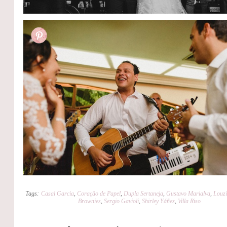
Tags:
Casal Garcia
,
Coração de Papel
,
Dupla Sertaneja
,
Gustavo Marialva
,
Louz
Brownies
,
Sergio Gavioli
,
Shirley Yáñez
,
Villa Riso