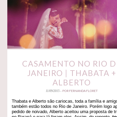
CASAMENTO NO RIO D
JANEIRO | THABATA +
ALBERTO
POR FERNANDA FLORET
11/09/2015 -
Thabata e Alberto são cariocas, toda a família e amig
também estão todos no Rio de Janeiro. Porém logo a
pedido de noivado, Alberto aceitou uma proposta de t
no Paraná e para lá foram eles. Assim, de repente,
to