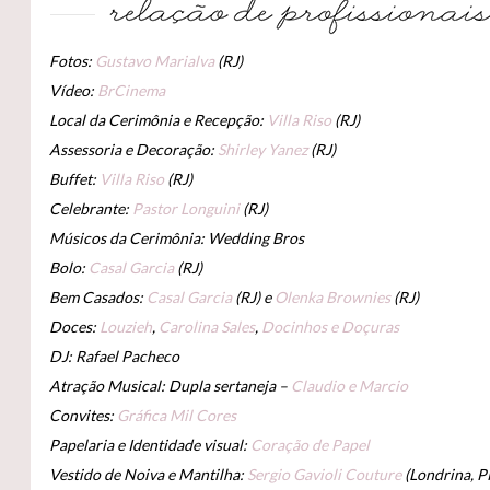
Fotos:
Gustavo Marialva
(RJ)
Vídeo:
BrCinema
Local da Cerimônia e Recepção:
Villa Riso
(RJ)
Assessoria e Decoração:
Shirley Yanez
(RJ)
Buffet:
Villa Riso
(RJ)
Celebrante:
Pastor Longuini
(RJ)
Músicos da Cerimônia: Wedding Bros
Bolo:
Casal Garcia
(RJ)
Bem Casados:
Casal Garcia
(RJ) e
Olenka Brownies
(RJ)
Doces:
Louzieh
,
Carolina Sales
,
Docinhos e Doçuras
DJ: Rafael Pacheco
Atração Musical: Dupla sertaneja –
Claudio e Marcio
Convites:
Gráfica Mil Cores
Papelaria e Identidade visual:
Coração de Papel
Vestido de Noiva e Mantilha:
Sergio Gavioli Couture
(Londrina, P