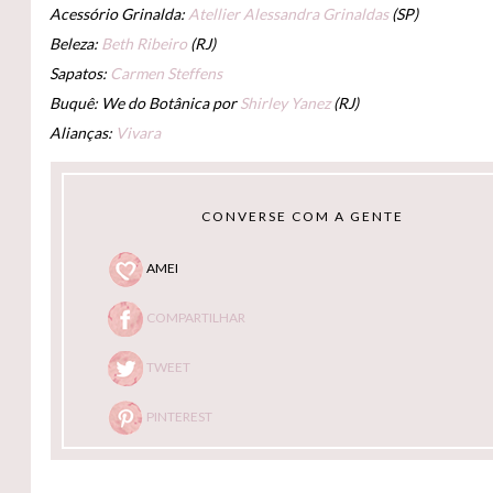
Acessório Grinalda:
Atellier Alessandra Grinaldas
(SP)
Beleza:
Beth Ribeiro
(RJ)
Sapatos:
Carmen Steffens
Buquê: We do Botânica por
Shirley Yanez
(RJ)
Alianças:
Vivara
CONVERSE COM A GENTE
AMEI
COMPARTILHAR
TWEET
PINTEREST