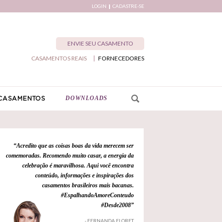
LOGIN
CADASTRE-SE
ENVIE SEU CASAMENTO
CASAMENTOS REAIS
FORNECEDORES
DOWNLOADS
CASAMENTOS
“Acredito que as coisas boas da vida merecem ser
comemoradas. Recomendo muito casar, a energia da
celebração é maravilhosa. Aqui você encontra
conteúdo, informações e inspirações dos
casamentos brasileiros mais bacanas.
#EspalhandoAmoreConteudo
#Desde2008”
- FERNANDA FLORET