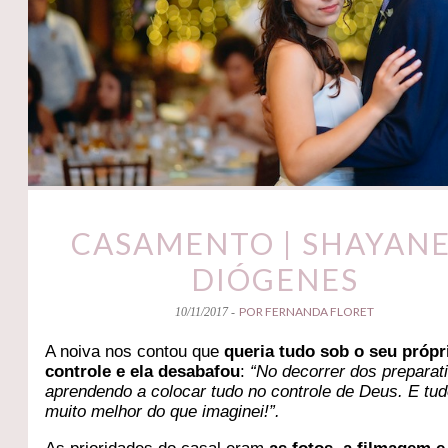
CASAMENTO | SHAYANE
DIÓGENES
POR FERNANDA FLORET
10/11/2017 -
A noiva nos contou que
queria tudo sob o seu própr
controle e ela desabafou
:
“No decorrer dos preparati
aprendendo a colocar tudo no controle de Deus. E tud
muito melhor do que imaginei!”.