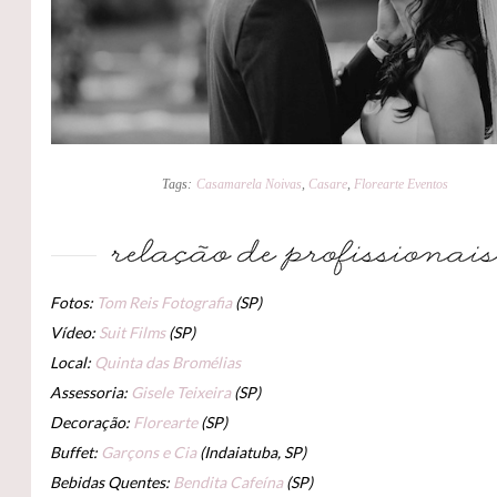
Tags:
Casamarela Noivas
,
Casare
,
Florearte Eventos
Fotos:
Tom Reis Fotografia
(SP)
Vídeo:
Suit Films
(SP)
Local:
Quinta das Bromélias
Assessoria:
Gisele Teixeira
(SP)
Decoração:
Florearte
(SP)
Buffet:
Garçons e Cia
(Indaiatuba, SP)
Bebidas Quentes:
Bendita Cafeína
(SP)