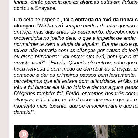
linhas, então parecia que as alianças estavam flutuan
contou a Shayane.
Um detalhe especial, foi a
entrada da avó da noiva 
alianças:
“
Minha avó sempre cuidou de mim quando 
criança, mas dias antes do casamento, descobrimos
probleminha no joelho dela, o que a impedia de andar
normalmente sem a ajuda de alguém. Ela me disse q
talvez não entraria com as alianças por causa do joe
eu disse brincando: “Vai entrar sim avó, nem que a g
arraste você” – Ela riu. Quando ela entrou, acho que 
ficou nervosa e com medo de derrubar as alianças, e
começou a dar os primeiros passos bem lentamente,
percebemos que ela estava com dificuldade, então, p
véu e fui buscar ela lá no início e demos alguns pass
Diógenes também foi. Então, entramos nos três com 
alianças. E foi lindo, no final todos disseram que foi o
momento mais tocante, que se emocionaram e que foi
demais!”.