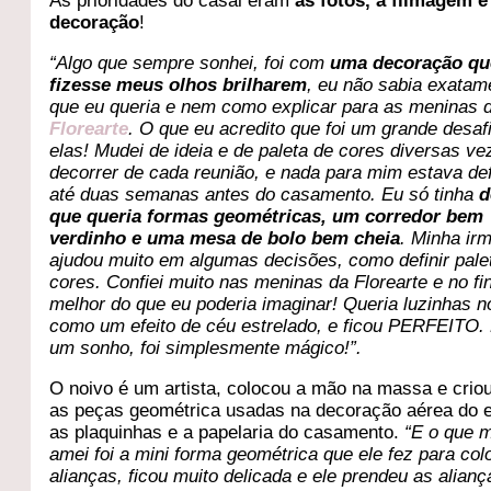
As prioridades do casal eram
as fotos, a filmagem e
decoração
!
“Algo que sempre sonhei, foi com
uma decoração qu
fizesse meus olhos brilharem
, eu não sabia exatam
que eu queria e nem como explicar para as meninas 
Florearte
. O que eu acredito que foi um grande desaf
elas! Mudei de ideia e de paleta de cores diversas ve
decorrer de cada reunião, e nada para mim estava def
até duas semanas antes do casamento. Eu só tinha
d
que queria formas geométricas, um corredor bem
verdinho e uma mesa de bolo bem cheia
. Minha ir
ajudou muito em algumas decisões, como definir pale
cores. Confiei muito nas meninas da Florearte e no fin
melhor do que eu poderia imaginar! Queria luzinhas n
como um efeito de céu estrelado, e ficou PERFEITO.
um sonho, foi simplesmente mágico!”.
O noivo é um artista, colocou a mão na massa e crio
as peças geométrica usadas na decoração aérea do 
as plaquinhas e a papelaria do casamento.
“E o que 
amei foi a mini forma geométrica que ele fez para col
alianças, ficou muito delicada e ele prendeu as alian