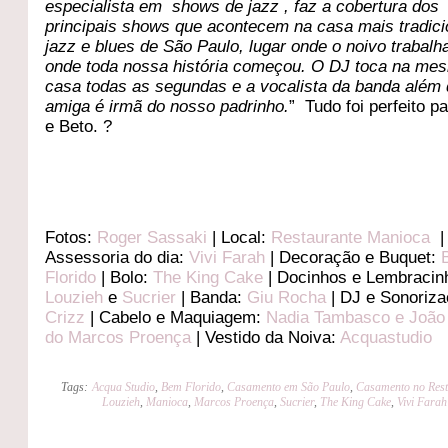
especialista em shows de jazz , faz a cobertura dos
principais shows que acontecem na casa mais tradici
jazz e blues de São Paulo, lugar onde o noivo trabalh
onde toda nossa história começou. O DJ toca na me
casa todas as segundas e a vocalista da banda além
amiga é irmã do nosso padrinho.
” Tudo foi perfeito pa
e Beto. ?
Fotos:
Roger Sassaki
| Local:
Restaurante Manioca
|
Assessoria do dia:
Vivi Farah
| Decoração e Buquet:
Florido
| Bolo:
The King Cake
| Docinhos e Lembracin
Louzieh
e
Sucrier
| Banda:
Giu Rocha
| DJ e Sonoriz
Crizz
| Cabelo e Maquiagem:
Nadia Tambasco e João
do Marcos Proença
| Vestido da Noiva:
Acquastudio
Tags:
Acqua Studio
,
Bem Florido
,
Casamento em São Paulo
,
Casamento no Rest
Louzieh
,
Manioca
,
Marcos Proença
,
Sucrier
,
The King Cake
,
Vivi Farah