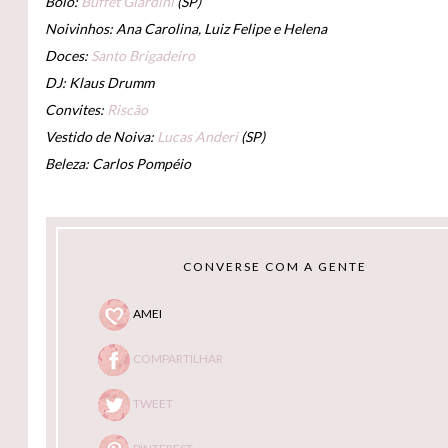
Bolo:
Buffet Giardini
(SP)
Noivinhos: Ana Carolina, Luiz Felipe e Helena
Doces:
Santo Brigadeiro
DJ: Klaus Drumm
Convites:
Riscão
Vestido de Noiva:
Lucas Anderi
(SP)
Beleza: Carlos Pompéio
CONVERSE COM A GENTE
AMEI
COMPARTILHAR
TWEET