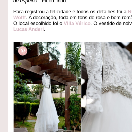
de espelho
“. Ficou lindo.
Para registrou a felicidade e todos os detalhes foi a
R
Wolff
. A decoração, toda em tons de rosa e bem româ
O local escolhido foi o
Villa Vérico
. O vestido de noi
Lucas Anderi
.