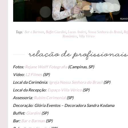
Tags:
Bar e Barman
,
Buffet Giardini
,
Lucas Anderi
,
Nossa Senhora do Brasil
,
Rej
Romântico
,
Villa Vérico
Fotos:
Rejane Wolff Fotografia
(Campinas, SP)
Vídeo:
L2 Filmes
(SP)
Local da Cerimônia:
Igreja Nossa Senhora do Brasil
(SP)
Local da Recepção:
Espaço Villa Vérico
(SP)
Assessoria:
Rubim Cerimonial
(SP)
Decoração: Glória Eventos – Decoradora Sandra Kodama
Buffet:
Giardini
(SP)
Bar:
Bar e Barman
(SP)