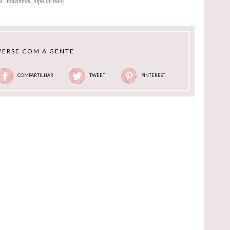
s:
noivinhos
,
topo de bolo
ERSE COM A GENTE
COMPARTILHAR
TWEET
PINTEREST