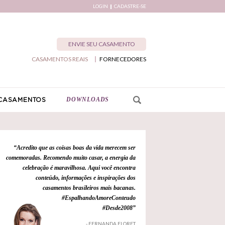
LOGIN
CADASTRE-SE
ENVIE SEU CASAMENTO
CASAMENTOS REAIS
FORNECEDORES
DOWNLOADS
CASAMENTOS
“Acredito que as coisas boas da vida merecem ser
comemoradas. Recomendo muito casar, a energia da
celebração é maravilhosa. Aqui você encontra
conteúdo, informações e inspirações dos
casamentos brasileiros mais bacanas.
#EspalhandoAmoreConteudo
#Desde2008”
- FERNANDA FLORET