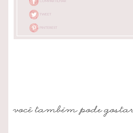
COMPARTILHAR
TWEET
PINTEREST