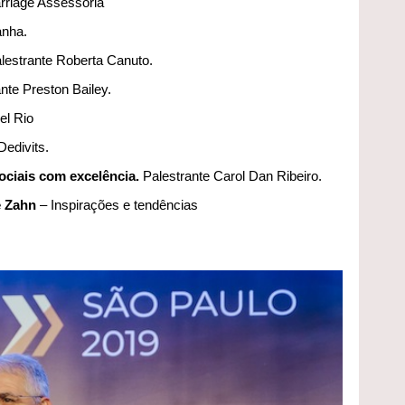
rriage Assessoria
anha.
lestrante Roberta Canuto.
nte Preston Bailey.
el Rio
Dedivits.
ociais com excelência.
Palestrante Carol Dan Ribeiro.
e Zahn
– Inspirações e tendências