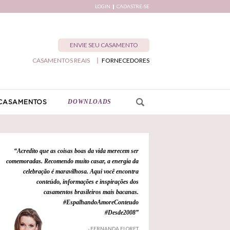
LOGIN
CADASTRE-SE
ENVIE SEU CASAMENTO
CASAMENTOS REAIS
FORNECEDORES
DOWNLOADS
CASAMENTOS
“Acredito que as coisas boas da vida merecem ser
comemoradas. Recomendo muito casar, a energia da
celebração é maravilhosa. Aqui você encontra
conteúdo, informações e inspirações dos
casamentos brasileiros mais bacanas.
#EspalhandoAmoreConteudo
#Desde2008”
- FERNANDA FLORET