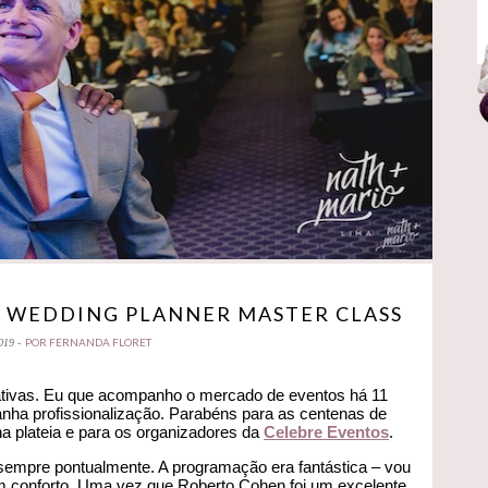
| WEDDING PLANNER MASTER CLASS
POR FERNANDA FLORET
019 -
ativas. Eu que acompanho o mercado de eventos há 11
anha profissionalização. Parabéns para as centenas de
 plateia e para os organizadores da
Celebre Eventos
.
empre pontualmente. A programação era fantástica – vou
om conforto. Uma vez que Roberto Cohen foi um excelente