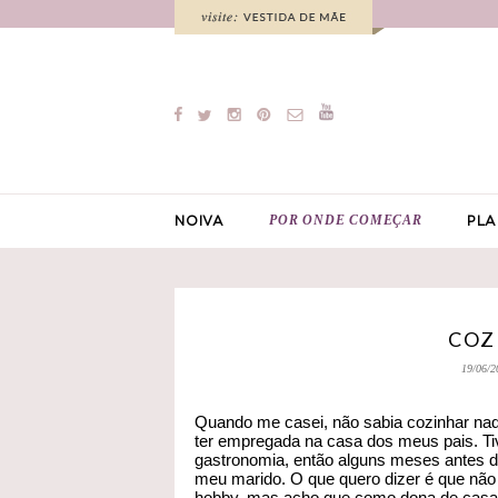
POR ONDE COMEÇAR
NOIVA
PLA
COZ
19/06/2
Quando me casei, não sabia cozinhar nada
ter empregada na casa dos meus pais. Ti
gastronomia, então alguns meses antes de
meu marido. O que quero dizer é que não
hobby, mas acho que como dona de casa 