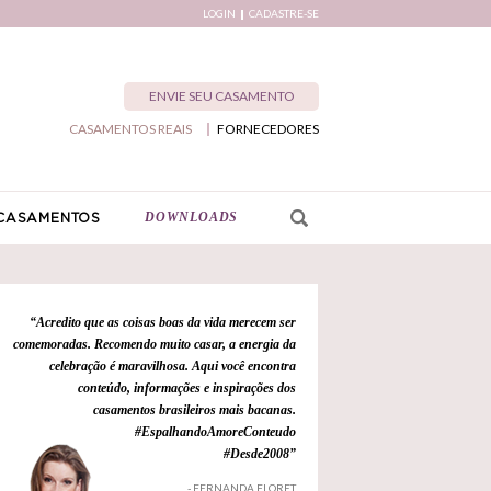
LOGIN
CADASTRE-SE
ENVIE SEU CASAMENTO
CASAMENTOS REAIS
FORNECEDORES
DOWNLOADS
CASAMENTOS
“Acredito que as coisas boas da vida merecem ser
comemoradas. Recomendo muito casar, a energia da
celebração é maravilhosa. Aqui você encontra
conteúdo, informações e inspirações dos
casamentos brasileiros mais bacanas.
#EspalhandoAmoreConteudo
#Desde2008”
- FERNANDA FLORET