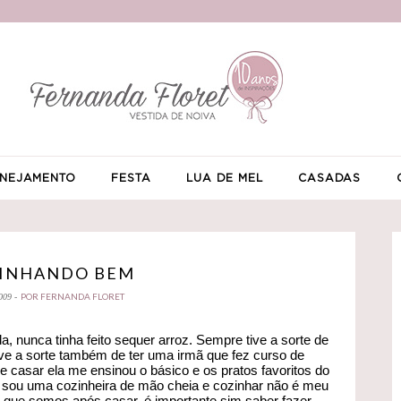
NEJAMENTO
FESTA
LUA DE MEL
CASADAS
INHANDO BEM
POR FERNANDA FLORET
009 -
, nunca tinha feito sequer arroz. Sempre tive a sorte de
ve a sorte também de ter uma irmã que fez curso de
 casar ela me ensinou o básico e os pratos favoritos do
 sou uma cozinheira de mão cheia e cozinhar não é meu
que somos após casar, é importante sim saber fazer