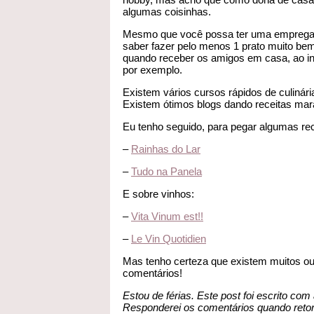
algumas coisinhas.
Mesmo que você possa ter uma empregada,
saber fazer pelo menos 1 prato muito be
quando receber os amigos em casa, ao in
por exemplo.
Existem vários cursos rápidos de culinári
Existem ótimos blogs dando receitas mara
Eu tenho seguido, para pegar algumas rec
–
Rainhas do Lar
–
Tudo na Panela
E sobre vinhos:
–
Vita Vinum est!!
–
Le Vin Quotidien
Mas tenho certeza que existem muitos out
comentários!
Estou de férias. Este post foi escrito com
Responderei os comentários quando retor