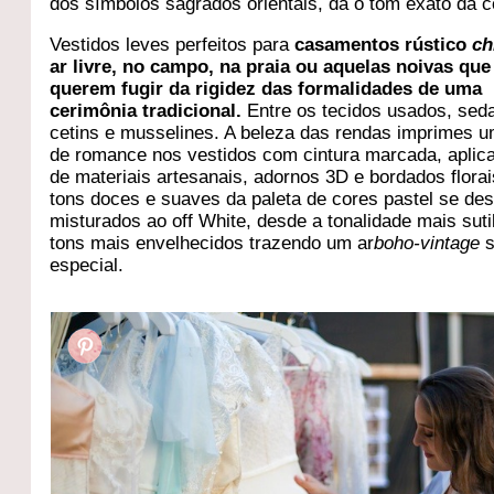
dos símbolos sagrados orientais, dá o tom exato da c
Vestidos leves perfeitos para
casamentos rústico
ch
ar livre, no campo, na praia ou aquelas noivas que
querem fugir da rigidez das formalidades de uma
cerimônia tradicional.
Entre os tecidos usados, sed
cetins e musselines. A beleza das rendas imprimes 
de romance nos vestidos com cintura marcada, aplic
de materiais artesanais, adornos 3D e bordados flora
tons doces e suaves da paleta de cores pastel se de
misturados ao off White, desde a tonalidade mais suti
tons mais envelhecidos trazendo um ar
boho-vintage
s
especial.