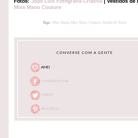
Fotos:
João Luís Fotografia Criativa
| Vestidos de 
Miss Mano Couture
Tags:
Miss Mano
,
Miss Mano Couture
,
Vestido de Noiva
CONVERSE COM A GENTE
AMEI
COMPARTILHAR
TWEET
PINTEREST