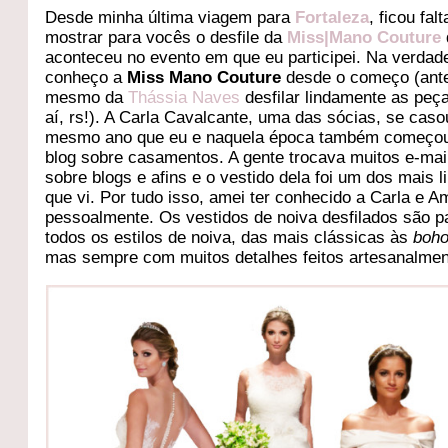
Desde minha última viagem para
Fortaleza
, ficou fal
mostrar para vocês o desfile da
Miss|Mano Couture
aconteceu no evento em que eu participei. Na verdade
conheço a
Miss Mano Couture
desde o começo (ant
mesmo da
Thássia Naves
desfilar lindamente as peç
aí, rs!). A Carla Cavalcante, uma das sócias, se caso
mesmo ano que eu e naquela época também começo
blog sobre casamentos. A gente trocava muitos e-mai
sobre blogs e afins e o vestido dela foi um dos mais l
que vi. Por tudo isso, amei ter conhecido a Carla e 
pessoalmente. Os vestidos de noiva desfilados são p
todos os estilos de noiva, das mais clássicas às
boho
mas sempre com muitos detalhes feitos artesanalmen