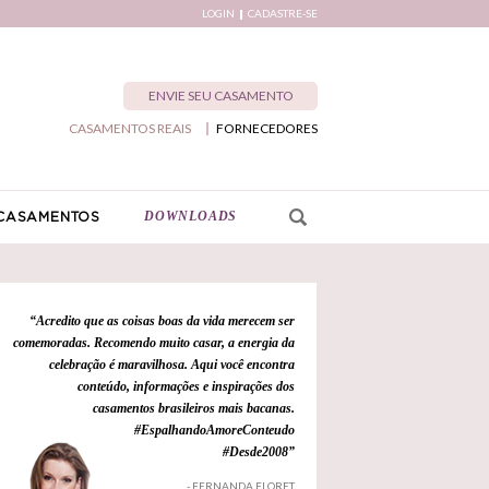
LOGIN
CADASTRE-SE
ENVIE SEU CASAMENTO
CASAMENTOS REAIS
FORNECEDORES
DOWNLOADS
CASAMENTOS
“Acredito que as coisas boas da vida merecem ser
comemoradas. Recomendo muito casar, a energia da
celebração é maravilhosa. Aqui você encontra
conteúdo, informações e inspirações dos
casamentos brasileiros mais bacanas.
#EspalhandoAmoreConteudo
#Desde2008”
- FERNANDA FLORET