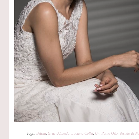
Tags:
Beleza
,
Grazi Almeida
,
Luciana Collet
,
Um Ponto Oito
,
Vestido de N